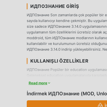
ИДПОЗНАНИЕ GIRIŞ
ИДПОзнание Son zamanlarda çok popüler bir ed
sayıda kullanıcıyı kendine çekmiştir. Bu uygula
size sadece ИДПОзнание 3.14.0 uygulamasının 
uygulamanın tüm özelliklerini ücretsiz olarak aç
moddroid, tüm ИДПОзнание modlarının kullanıcı
kullanılabilir ve kurulumunun ücretsiz olduğunu 
ИДПОзнание 3.14.0 indirip yükleyebilirsiniz. Ne
KULLANIŞLI ÖZELLIKLER
ИДПОзнание Popüler bir education uygulaması ola
Geleneksel education uygulamalarıyla karşılaş
işlevler sağlar. Sadece ИДПОзнание 3.14.0 indir
Read more
deneyimleyebilirsiniz ve tamamen ücretsizdir! A
bulunmaları, uygulamada karşılaştıkları mutluluk
İndirmek ИДПОзнание (MOD, Unlo
bekliyorsunuz, hemen gelin ve indirin
İ