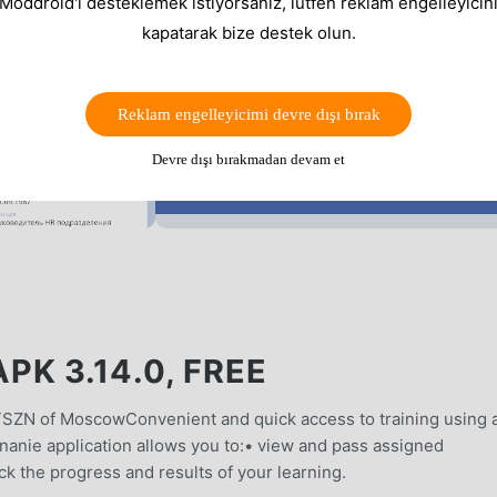
 Moddroid'i desteklemek istiyorsanız, lütfen reklam engelleyicini
kapatarak bize destek olun.
Reklam engelleyicimi devre dışı bırak
Devre dışı bırakmadan devam et
K 3.14.0, FREE
TSZN of MoscowConvenient and quick access to training using 
anie application allows you to:• view and pass assigned
k the progress and results of your learning.