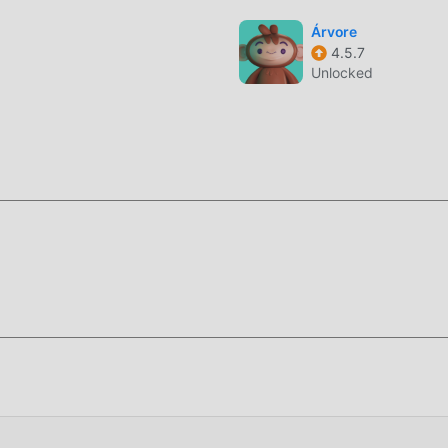
Árvore
4.5.7
Unlocked