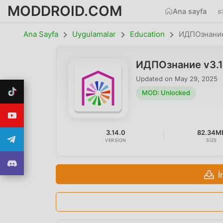
MODDROID.COM
Ana sayfa
Ana Sayfa
Uygulamalar
Education
ИДПОзнани
ИДПОзнание v3.1
Updated on
May 29, 2025
MOD: Unlocked
3.14.0
82.34M
VERSION
SIZE
İ