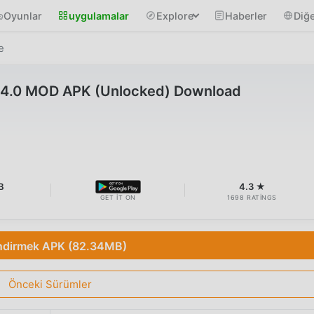
Oyunlar
uygulamalar
Explore
Haberler
Diğe
е
4.0 MOD APK (Unlocked) Download
B
4.3 ★
GET IT ON
1698 RATINGS
ndirmek APK (82.34MB)
Önceki Sürümler