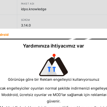
PAKET ADI
idpo.knowledge
SÜRÜM
3.14.0
droid
GELIŞTIRICI
TeachbaseAI.ru
Yardımınıza ihtiyacımız var
BOYUT
82.34MB
Görünüşe göre bir Reklam engelleyici kullanıyorsunuz
cak engelleyiciler oyunları normal şekilde indirmenizi engelleyeb
* Moddroid, ücretsiz oyunlar ve MOD'lar sağlamak için reklamlar
güvenir.