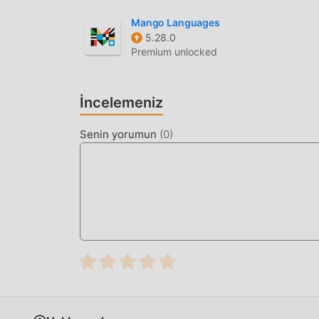
Mango Languages
5.28.0
Premium unlocked
İncelemeniz
Senin yorumun
(
0
)