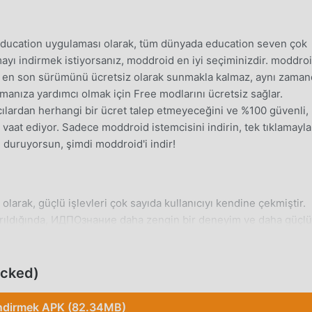
ucation uygulaması olarak, tüm dünyada education seven çok
mayı indirmek istiyorsanız, moddroid en iyi seçiminizdir. moddro
en son sürümünü ücretsiz olarak sunmakla kalmaz, aynı zaman
manıza yardımcı olmak için Free modlarını ücretsiz sağlar.
lardan herhangi bir ücret talep etmeyeceğini ve %100 güvenli,
vaat ediyor. Sadece moddroid istemcisini indirin, tek tıklamayla
 duruyorsun, şimdi moddroid'i indir!
rak, güçlü işlevleri çok sayıda kullanıcıyı kendine çekmiştir.
tırıldığında, ИДПОзнание daha zengin bir deneyim ve daha güçlü
ip kurmanız yeterlidir, tüm fonksiyonları kolayca
yrıca moddroid, hayranların birbirleriyle deneyim alışverişinde
ları paylaşmaları için education uygulamasını da destekler, ne
cked)
ndirmek APK (82.34MB)