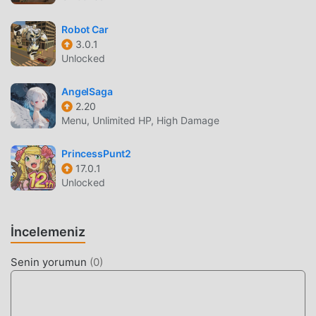
tıklamayla 火球巫师 1.0.12 indirip yükleyebilirsiniz. Ne
duruyorsun, moddroid'i indir ve oyna!
Robot Car
3.0.1
EŞSIZ OYUN
Unlocked
火球巫师 Popüler bir action oyunu olarak, benzersiz
AngelSaga
oynanışı, dünya çapında çok sayıda hayran kazanmasına
2.20
yardımcı oldu. Geleneksel action oyunlarından farklı olarak,
Menu, Unlimited HP, High Damage
火球巫师 içinde, yalnızca acemi eğitimini gözden
geçirmeniz yeterlidir, böylece tüm oyuna kolayca
PrincessPunt2
başlayabilir ve klasik action oyunlarının 【% getirdiği
17.0.1
eğlencenin tadını çıkarabilirsiniz. game_name%】 1.0.12.
Unlocked
Aynı zamanda moddroid, action oyun severler için özel
olarak bir platform inşa etti ve dünyadaki tüm action oyun
severlerle iletişim kurmanıza ve paylaşmanıza izin veriyor,
İncelemeniz
ne bekliyorsunuz, moddroid'e katılın ve keyfini çıkarın.
Senin yorumun
(
0
)
action tüm küresel ortaklarla oyun mutlu ediyor
GÜZEL EKRAN