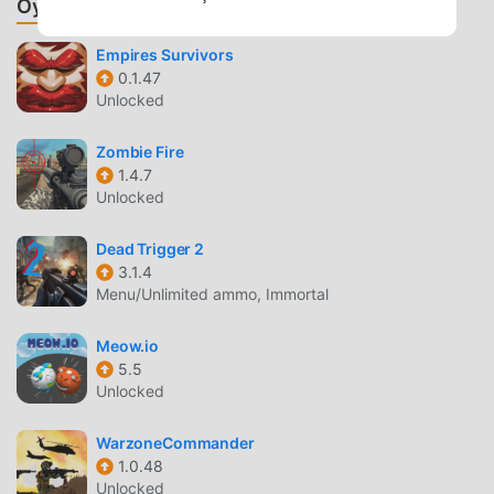
Oyunlar ve Uygulamalar Önerin
blend of genres: Enjoy a mix of action, adventure, and
puzzle-solving that will keep you engaged for hours.
Empires Survivors
0.1.47
火球巫师 GIRIŞ
Unlocked
火球巫师 Son zamanlarda çok popüler bir action oyunu
Zombie Fire
olarak, tüm dünyada action oyunlarını seven birçok hayran
1.4.7
kazandı. Dünyanın en büyük mod apk ücretsiz oyun
Unlocked
indirme sitesi olan bu oyunu indirmek istiyorsanız --
moddroid en iyi seçiminiz. moddroid size sadece 火球巫师
Dead Trigger 2
1.0.12'ın en son sürümünü ücretsiz olarak sunmakla kalmaz,
3.1.4
aynı zamanda Unlimited Moneymodunu ücretsiz olarak
Menu/Unlimited ammo, Immortal
sağlar, oyundaki tekrarlayan mekanik görevleri
kaydetmenize yardımcı olur, böylece odaklanabilirsiniz
Meow.io
oyunun kendisinin getirdiği neşenin tadını çıkarmak
5.5
üzerine. moddroid, herhangi bir 火球巫师 modunun
Unlocked
oyunculardan herhangi bir ücret talep etmeyeceğini ve
WarzoneCommander
%100 güvenli, kullanılabilir ve kurulumu ücretsiz olduğunu
1.0.48
vaat ediyor. Sadece moddroid istemcisini indirin, tek
Unlocked