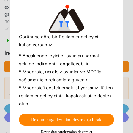
explore, Fireball Wizard offers a magical and intense
gameplay experience that will keep you on your toes for
hours. Master your skills, upgrade your equipment and
become the ultimate fireball wizard as you progress
through the game's many levels.As you travel through the
Görünüşe göre bir Reklam engelleyici
Read more
game world, you will encounter a variety of puzzles and
kullanıyorsunuz
obstacles that will test your skills and push you to the limit.
İndirmek 火球巫师 (MOD, Unlimited Money)
* Ancak engelleyiciler oyunları normal
But never fear, as you progress, you'll unlock new abilities
şekilde indirmenizi engelleyebilir.
and spells to aid you in your quest.Put on your wizard's
İndirmek APK (171.08MB)
robe, grab your staff and get ready to become the ultimate
* Moddroid, ücretsiz oyunlar ve MOD'lar
fireball wizard!Key Features:• Intense action-adventure
sağlamak için reklamlara güvenir.
Daha fazlasını keşfetmek ister misiniz?
gameplay: Experience thrilling combat and explore a
* Moddroid'i desteklemek istiyorsanız, lütfen
2026'nin
en popüler Mod APK'larına
göz
Popüler Modlar →
pixelated world filled with danger and wonder.• Powerful
atın.
reklam engelleyicinizi kapatarak bize destek
wizard abilities: Use your magic to launch deadly fireballs
olun.
and defeat fearsome bosses.• Challenging puzzles: Test
@MODDROID.CO'ya Telegram Kanalında Katılın
your skills with a variety of brain-teasing puzzles and
@MODDROID.CO'ya Discord Topluluğunda katılın
Reklam engelleyicimi devre dışı bırak
obstacles.• Hidden secrets to uncover: Explore every
corner of the world to uncover hidden secrets.• Unique
Devre dışı bırakmadan devam et