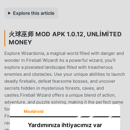
Explore this article
火球巫师 MOD APK 1.0.12, UNLIMITED
MONEY
Explore Wizardonia, a magical world filled with danger and
wonder in Fireball Wizard! As a powerful wizard, you'll
explore a pixelated landscape filled with treacherous
enemies and obstacles. Use your unique abilities to launch
deadly fireballs, defeat fearsome bosses, and uncover
secrets hidden in mysterious forests, caves, and
castles.Fireball Wizard offers a unique blend of action,
adventure, and puzzle solving, making it the perfect game
for anyone looking for an authentic gaming experience.
Moddroid
Fireball Wizard is free-to-try, an in-app purchase is
required to unlock the full game.With a variety of
Yardımınıza ihtiyacımız var
challenging enemies and multiple environments to