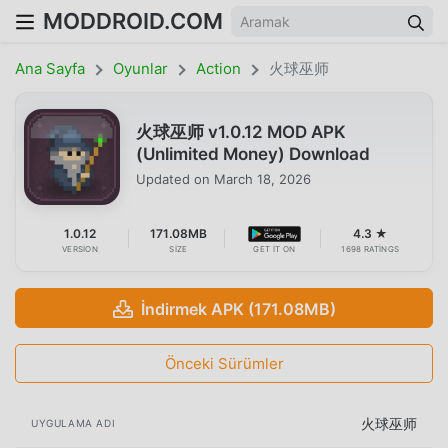
MODDROID.COM
Ana Sayfa
Oyunlar
Action
火球巫师
火球巫师 v1.0.12 MOD APK
(Unlimited Money) Download
Updated on
March 18, 2026
1.0.12
171.08MB
4.3 ★
VERSION
SIZE
GET IT ON
1698 RATINGS
İndirmek APK (171.08MB)
Önceki Sürümler
火球巫师
UYGULAMA ADI