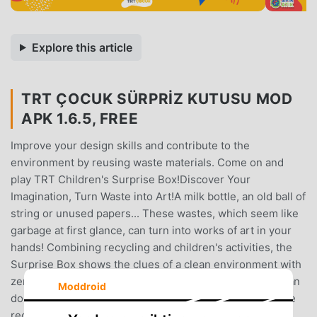
Explore this article
TRT ÇOCUK SÜRPRIZ KUTUSU MOD
APK 1.6.5, FREE
Improve your design skills and contribute to the
environment by reusing waste materials. Come on and
play TRT Children's Surprise Box!Discover Your
Imagination, Turn Waste into Art!A milk bottle, an old ball of
string or unused papers... These wastes, which seem like
garbage at first glance, can turn into works of art in your
hands! Combining recycling and children's activities, the
Surprise Box shows the clues of a clean environment with
zero waste.The Power of Design is With YouWhat you can
Moddroid
do by using waste depends on your imagination! Join the
recycling fun by designing a pencil holder or making a