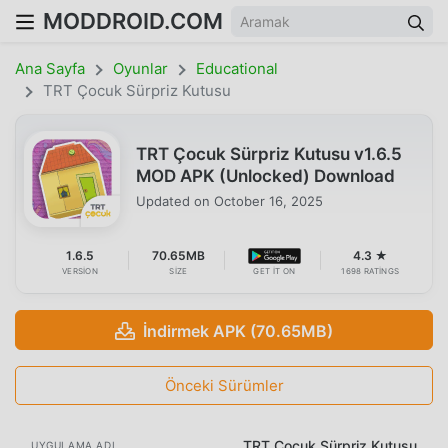
MODDROID.COM
Ana Sayfa
Oyunlar
Educational
TRT Çocuk Sürpriz Kutusu
TRT Çocuk Sürpriz Kutusu v1.6.5
MOD APK (Unlocked) Download
Updated on
October 16, 2025
1.6.5
70.65MB
4.3 ★
VERSION
SIZE
GET IT ON
1698 RATINGS
İndirmek APK (70.65MB)
Önceki Sürümler
TRT Çocuk Sürpriz Kutusu
UYGULAMA ADI