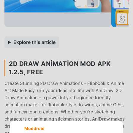
Explore this article
2D DRAW ANIMATION MOD APK
1.2.5, FREE
Create Stunning 2D Draw Animations - Flipbook & Anime
Art Made EasyTurn your ideas into life with AniDraw: 2D
Draw Animation – a powerful yet beginner-friendly
animation maker for flipbook-style drawings, anime GIFs,
and fun cartoon creations. Whether you're sketching
characters or animating stickman stories, AniDraw makes
drawing animation fast, fun, and intuitive.Perfect for both
Moddroid