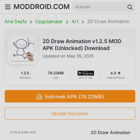
MODDROID.COM
Ana Sayfa
Uygulamalar
Art
2D Draw Animation
2D Draw Animation v1.2.5 MOD
APK (Unlocked) Download
Updated on
May 29, 2025
1.2.5
79.22MB
4.3 ★
VERSION
SIZE
GET IT ON
1698 RATINGS
İndirmek APK (79.22MB)
Önceki Sürümler
2D Draw Animation
UYGULAMA ADI