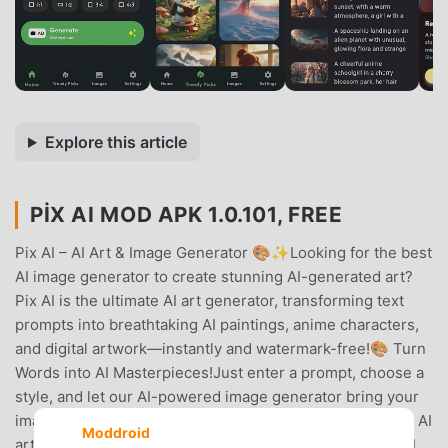
Explore this article
PIX AI MOD APK 1.0.101, FREE
Pix AI – AI Art & Image Generator 🎨✨Looking for the best
AI image generator to create stunning AI-generated art?
Pix AI is the ultimate AI art generator, transforming text
prompts into breathtaking AI paintings, anime characters,
and digital artwork—instantly and watermark-free!🎨 Turn
Words into AI Masterpieces!Just enter a prompt, choose a
style, and let our AI-powered image generator bring your
imagination to life in HD quality. Whether you love anime AI
Moddroid
art, digital illustrations, AI portraits, or concept art, Pix AI