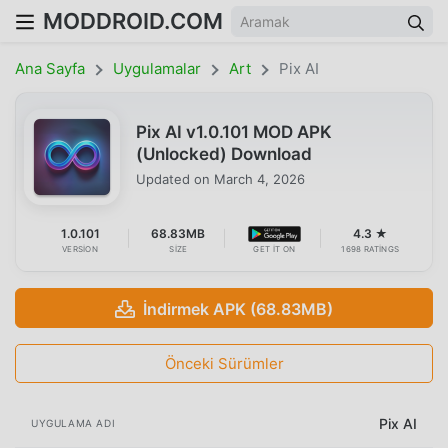
MODDROID.COM
Ana Sayfa
Uygulamalar
Art
Pix AI
Pix AI v1.0.101 MOD APK
(Unlocked) Download
Updated on
March 4, 2026
1.0.101
68.83MB
4.3 ★
VERSION
SIZE
GET IT ON
1698 RATINGS
İndirmek APK (68.83MB)
Önceki Sürümler
Pix AI
UYGULAMA ADI