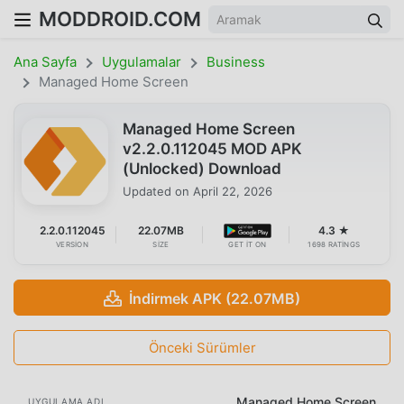
MODDROID.COM
Ana Sayfa
Uygulamalar
Business
Managed Home Screen
Managed Home Screen
v2.2.0.112045 MOD APK
(Unlocked) Download
Updated on
April 22, 2026
2.2.0.112045
22.07MB
4.3 ★
VERSION
SIZE
GET IT ON
1698 RATINGS
İndirmek APK (22.07MB)
Önceki Sürümler
Managed Home Screen
UYGULAMA ADI