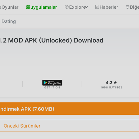
Oyunlar
uygulamalar
Explore
Haberler
Diğe
d Dating
5.1.2 MOD APK (Unlocked) Download
B
4.3 ★
GET IT ON
1698 RATINGS
İndirmek APK (7.60MB)
Önceki Sürümler