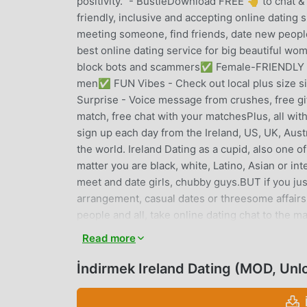
positivity.” - BustleDownload FREE 👆 to chat & 
friendly, inclusive and accepting online dating 
meeting someone, find friends, date new peopl
best online dating service for big beautiful wo
block bots and scammers✅ Female-FRIENDLY -
men✅ FUN Vibes - Check out local plus size 
Surprise - Voice message from crushes, free gif
match, free chat with your matchesPlus, all 
sign up each day from the Ireland, US, UK, Austr
the world. Ireland Dating as a cupid, also one 
matter you are black, white, Latino, Asian or int
meet and date girls, chubby guys.BUT if you jus
arrangement, casual dates or threesome affairs
people and all, take online dating chat to the
care of you. Different from some free dating sit
Read more
Scam: We use auto anti-scam system and manual
dating apps, we always try to ensure a safe e
İndirmek Ireland Dating (MOD, Unl
100% free dating sites, to provide distinctive 
👏 Social Buzz🌟 “Ireland Dating, is a safe and