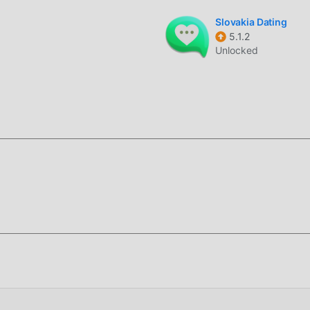
Slovakia Dating
5.1.2
Unlocked
 tamamen ücretsiz sağlamakla kalmaz, aynı zamanda mod sürümü
ar, en yüksek Ireland Dating Ireland Dating seviyesini
liğe sahiptir. Ayrıca, tüm modlar moddroid tarafından manuel ola
ir. Şimdi, istemciye sadece moddroid'i indirmeniz gerekiyor, Fre
 indirip yükleyebilir ve ardından Ireland Dating tarafından sağl
e tıklamanız yeterlidir, moddroid kurulum paketindeki ücretsi
 doğrudan indirebilirsiniz ve sizi bekleyen daha fazla ücretsiz
orsun, hemen indir!