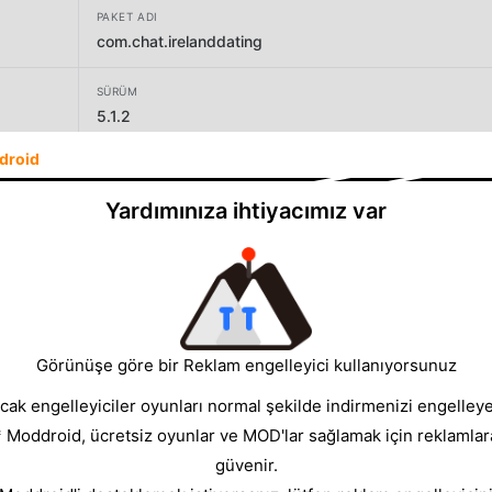
PAKET ADI
com.chat.irelanddating
SÜRÜM
5.1.2
droid
GELIŞTIRICI
Communications
Yardımınıza ihtiyacımız var
BOYUT
7.60MB
Görünüşe göre bir Reklam engelleyici kullanıyorsunuz
cak engelleyiciler oyunları normal şekilde indirmenizi engelleyeb
* Moddroid, ücretsiz oyunlar ve MOD'lar sağlamak için reklamlar
güvenir.