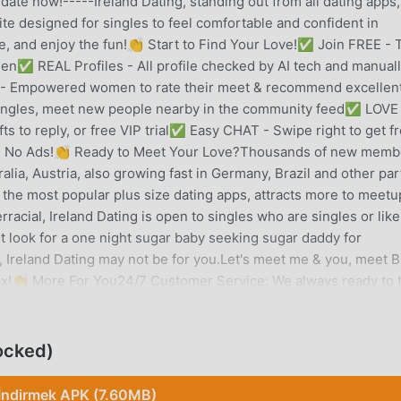
date now!-----Ireland Dating, standing out from all dating apps, 
site designed for singles to feel comfortable and confident in
e, and enjoy the fun!👏 Start to Find Your Love!✅ Join FREE - 
men✅ REAL Profiles - All profile checked by AI tech and manuall
 Empowered women to rate their meet & recommend excellen
singles, meet new people nearby in the community feed✅ LOVE
ts to reply, or free VIP trial✅ Easy CHAT - Swipe right to get f
with No Ads!👏 Ready to Meet Your Love?Thousands of new memb
alia, Austria, also growing fast in Germany, Brazil and other par
of the most popular plus size dating apps, attracts more to meet
erracial, Ireland Dating is open to singles who are singles or like
t look for a one night sugar baby seeking sugar daddy for
, Ireland Dating may not be for you.Let's meet me & you, meet 
 max!👏 More For You24/7 Customer Service: We always ready to 
es, we do our best to create a better experience for you.Active 
ly double check to ban suspicious profiles. Unlike some free
xperience for you.Premium Membership: We work extra miles tha
ocked)
features with quality profiles and more accurate recommends for 
 comfortable space to let love in.” - BBC🌟 “The dating app Irel
İndirmek APK (7.60MB)