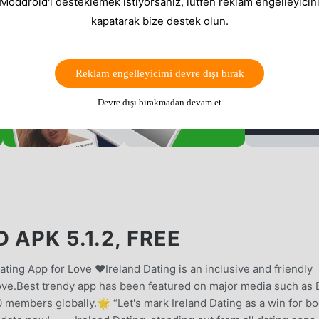
 Moddroid'i desteklemek istiyorsanız, lütfen reklam engelleyicini
kapatarak bize destek olun.
Reklam engelleyicimi devre dışı bırak
Devre dışı bırakmadan devam et
APK 5.1.2, FREE
ting App for Love ❤️Ireland Dating is an inclusive and friendly
 love.Best trendy app has been featured on major media such as
 members globally.🌟 “Let's mark Ireland Dating as a win for b