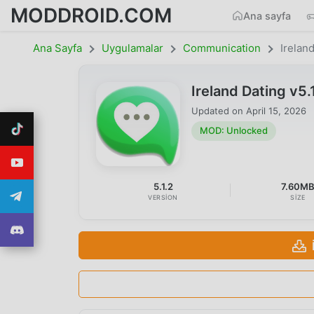
MODDROID.COM
Ana sayfa
Ana Sayfa
Uygulamalar
Communication
Irelan
Ireland Dating v
Updated on
April 15, 2026
MOD: Unlocked
5.1.2
7.60M
VERSION
SIZE