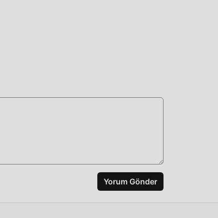
nü de
rak
e
anan
z
Yorum Gönder