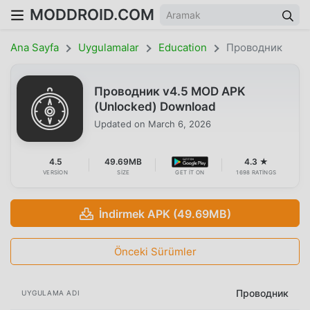
MODDROID.COM
Ana Sayfa
Uygulamalar
Education
Проводник
Проводник v4.5 MOD APK
(Unlocked) Download
Updated on
March 6, 2026
4.5
49.69MB
4.3 ★
VERSION
SIZE
GET IT ON
1698 RATINGS
İndirmek APK (49.69MB)
Önceki Sürümler
Проводник
UYGULAMA ADI