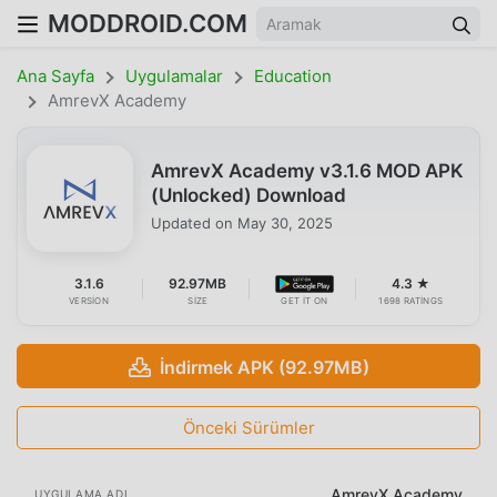
MODDROID.COM
Ana Sayfa
Uygulamalar
Education
AmrevX Academy
AmrevX Academy v3.1.6 MOD APK
(Unlocked) Download
Updated on
May 30, 2025
3.1.6
92.97MB
4.3 ★
VERSION
SIZE
GET IT ON
1698 RATINGS
İndirmek APK (92.97MB)
Önceki Sürümler
AmrevX Academy
UYGULAMA ADI