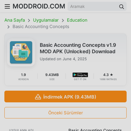
MODDROID.COM
Ana Sayfa
Uygulamalar
Education
Basic Accounting Concepts
Basic Accounting Concepts v1.9
MOD APK (Unlocked) Download
Updated on
June 4, 2025
1.9
9.43MB
4.3 ★
VERSION
SIZE
GET IT ON
1698 RATINGS
İndirmek APK (9.43MB)
Önceki Sürümler
Basic Accounting Concepts
UYGULAMA ADI