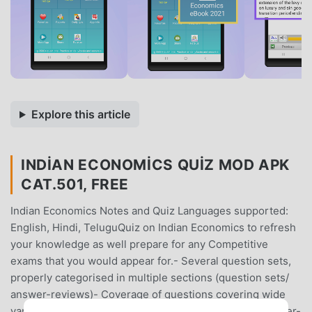
Explore this article
INDIAN ECONOMICS QUIZ MOD APK
CAT.501, FREE
Indian Economics Notes and Quiz Languages supported:
English, Hindi, TeluguQuiz on Indian Economics to refresh
your knowledge as well prepare for any Competitive
exams that you would appear for.- Several question sets,
properly categorised in multiple sections (question sets/
answer-reviews)- Coverage of questions covering wide
variety of subjects- Fast user interface- Best in class user-