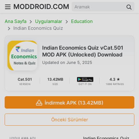
MODDROID.COM
Ana Sayfa
Uygulamalar
Education
Indian Economics Quiz
Indian Economics Quiz vCat.501
MOD APK (Unlocked) Download
Updated on
June 5, 2025
Cat.501
13.42MB
4.3 ★
VERSION
SIZE
GET IT ON
1698 RATINGS
İndirmek APK (13.42MB)
Önceki Sürümler
Indian Economics Quiz
UYGULAMA ADI