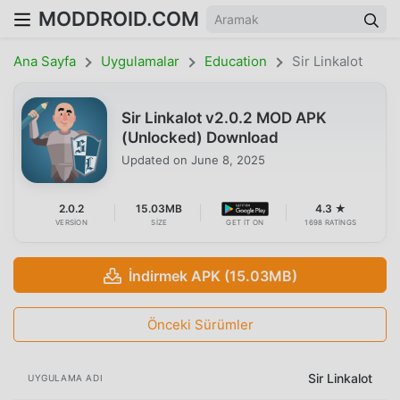
MODDROID.COM
Ana Sayfa
Uygulamalar
Education
Sir Linkalot
Sir Linkalot v2.0.2 MOD APK
(Unlocked) Download
Updated on
June 8, 2025
2.0.2
15.03MB
4.3 ★
VERSION
SIZE
GET IT ON
1698 RATINGS
İndirmek APK (15.03MB)
Önceki Sürümler
Sir Linkalot
UYGULAMA ADI