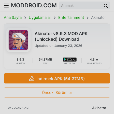
MODDROID.COM
Ana Sayfa
Uygulamalar
Entertainment
Akinator
Akinator v8.9.3 MOD APK
(Unlocked) Download
Updated on
January 23, 2026
8.9.3
54.37MB
4.3 ★
VERSION
SIZE
GET IT ON
1698 RATINGS
İndirmek APK (54.37MB)
Önceki Sürümler
Akinator
UYGULAMA ADI