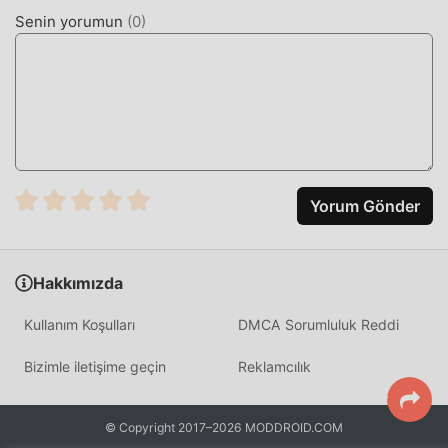
ediyor. Sadece moddroid istemcisini indirin, tek tıklamayla
Senin yorumun
(
0
)
Akinator 8.8.28 indirip yükleyebilirsiniz. Ne duruyorsun,
şimdi moddroid'i indir!
KULLANIŞLI ÖZELLIKLER
Akinator Popüler bir entertainment uygulaması olarak,
güçlü işlevleri çok sayıda kullanıcıyı kendine çekmiştir.
Geleneksel entertainment uygulamalarıyla
Yorum Gönder
karşılaştırıldığında, Akinator daha zengin bir deneyim ve
daha güçlü işlevler sağlar. Sadece Akinator 8.8.28 indirip
kurmanız yeterlidir, tüm fonksiyonları kolayca
Hakkımızda
deneyimleyebilirsiniz ve tamamen ücretsizdir! Ayrıca
moddroid, hayranların birbirleriyle deneyim alışverişinde
Kullanım Koşulları
DMCA Sorumluluk Reddi
bulunmaları, uygulamada karşılaştıkları mutlulukları
paylaşmaları için entertainment uygulamasını da destekler,
Bizimle iletişime geçin
Reklamcılık
ne bekliyorsunuz, hemen gelin ve indirin
EŞSIZ MOD
© Copyright 2017–2026 MODDROID.COM