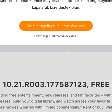
 Moddroid'i desteklemek istiyorsanız, lütfen reklam engelleyicini
kapatarak bize destek olun.
Reklam engelleyicimi devre dışı bırak
Devre dışı bırakmadan devam et
0.21.R003.177587123, FREE
ing free entertainment, new releases, and fan favorites – with
eases, build your digital library, and watch across your favorite
free movies & series with limited commercials.* Rent or buy: Wa