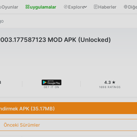
Oyunlar
uygulamalar
Explore
Haberler
Diğe
go
.r003.177587123 MOD APK (Unlocked)
B
4.3 ★
GET IT ON
1698 RATINGS
İndirmek APK (35.17MB)
Önceki Sürümler