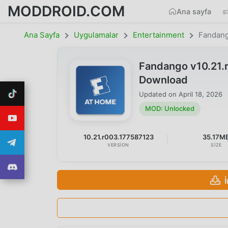
MODDROID.COM
Ana sayfa
Ana Sayfa
Uygulamalar
Entertainment
Fandan
Fandango v10.21
Download
Updated on
April 18, 2026
MOD: Unlocked
10.21.r003.177587123
35.17M
VERSION
SIZE