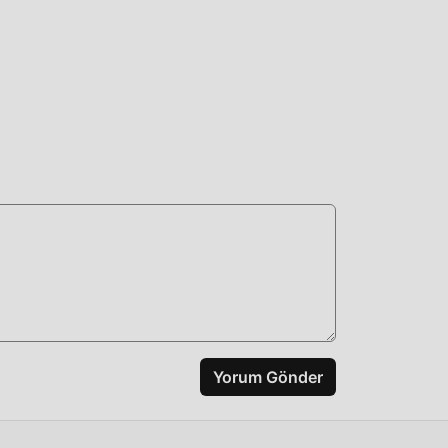
z
azla
Yorum Gönder