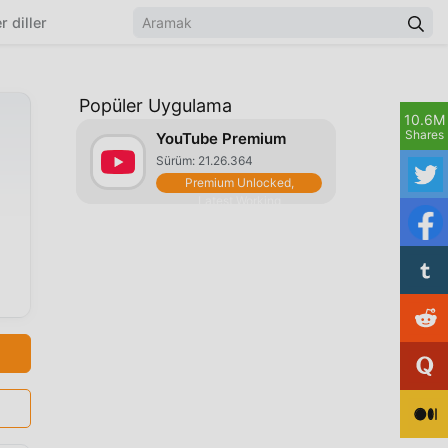
r diller
Popüler Uygulama
10.6M
Shares
YouTube Premium
Sürüm: 21.26.364
Premium Unlocked,
Latest Working