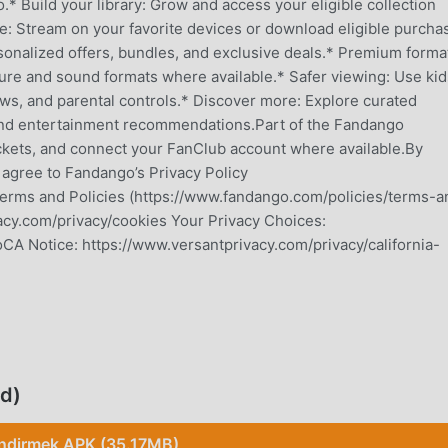
 Build your library: Grow and access your eligible collection
e: Stream on your favorite devices or download eligible purcha
sonalized offers, bundles, and exclusive deals.* Premium forma
ure and sound formats where available.* Safer viewing: Use kid
, and parental controls.* Discover more: Explore curated
, and entertainment recommendations.Part of the Fandango
ickets, and connect your FanClub account where available.By
u agree to Fandango’s Privacy Policy
Terms and Policies (https://www.fandango.com/policies/terms-a
acy.com/privacy/cookies Your Privacy Choices:
CA Notice: https://www.versantprivacy.com/privacy/california-
rtainment uygulaması olarak, tüm dünyada entertainment seven
mayı indirmek istiyorsanız, moddroid en iyi seçiminizdir. moddro
d)
gulamasının en son sürümünü ücretsiz olarak sunmakla kalmaz
tsiz olarak açmanıza yardımcı olmak için Free modlarını ücrets
İndirmek APK (35.17MB)