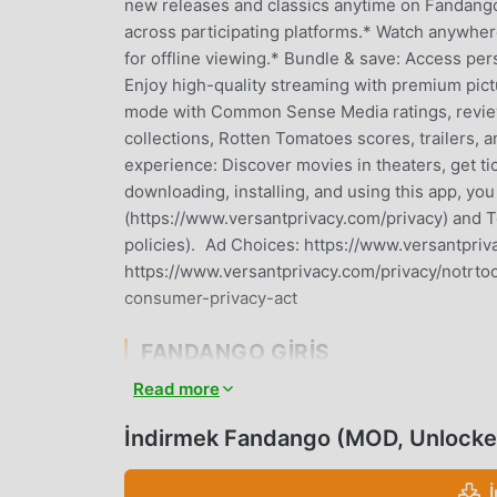
new releases and classics anytime on Fandango.*
across participating platforms.* Watch anywher
for offline viewing.* Bundle & save: Access per
Enjoy high-quality streaming with premium pict
mode with Common Sense Media ratings, reviews
collections, Rotten Tomatoes scores, trailers
experience: Discover movies in theaters, get t
downloading, installing, and using this app, yo
(https://www.versantprivacy.com/privacy) and 
policies). Ad Choices: https://www.versantpriv
https://www.versantprivacy.com/privacy/notrtoo
consumer-privacy-act
FANDANGO GIRIŞ
Read more
Fandango Son zamanlarda çok popüler bir ente
sayıda kullanıcıyı kendine çekmiştir. Bu uygula
İndirmek Fandango (MOD, Unlocke
size sadece Fandango 10.21.r003.177587123 uy
aynı zamanda uygulamanın tüm özelliklerini ücre