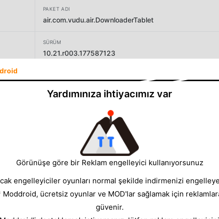
PAKET ADI
air.com.vudu.air.DownloaderTablet
SÜRÜM
10.21.r003.177587123
droid
GELIŞTIRICI
Fandango at Home
Yardımınıza ihtiyacımız var
BOYUT
35.17MB
Görünüşe göre bir Reklam engelleyici kullanıyorsunuz
cak engelleyiciler oyunları normal şekilde indirmenizi engelleyeb
* Moddroid, ücretsiz oyunlar ve MOD'lar sağlamak için reklamlar
güvenir.