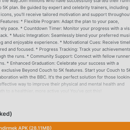
 the way.Join millions who have successfully started their runn
5K plan. Be guided by expert and celebrity trainers, including
ons, you'll receive tailored motivation and support throughou
Features: * Flexible Program: Adapt the plan to your pace,
isurely pace. * Countdown Timer: Monitor your progress with a vis
rack. * Music Integration: Seamlessly blend your preferred musi
ing and enjoyable experience. * Motivational Cues: Receive time
red and focused. * Progress Tracking: Track your achievement
ugh the runs. * Community Support: Connect with fellow runne
s. * Enhanced Graduation: Celebrate your success with a
 exclusive Beyond Couch to 5K features. Start your Couch to 5
aboration with the BBC. It's the perfect solution for those lookin
ffective way to improve their physical and mental health and
to a healthier, more active you! You've got this!
ked)
alth uygulaması olarak, tüm dünyada health seven çok sayıda
irmek istiyorsanız, moddroid en iyi seçiminizdir. moddroid size
İndirmek APK (28.11MB)
on sürümünü ücretsiz olarak sunmakla kalmaz, aynı zamanda