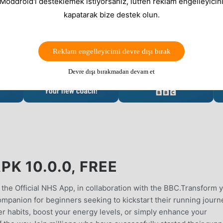
 Moddroid'i desteklemek istiyorsanız, lütfen reklam engelleyicini
kapatarak bize destek olun.
Reklam engelleyicimi devre dışı bırak
Devre dışı bırakmadan devam et
K 10.0.0, FREE
 the Official NHS App, in collaboration with the BBC.Transform 
mpanion for beginners seeking to kickstart their running journ
er habits, boost your energy levels, or simply enhance your