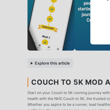
*
Explore this article
COUCH TO 5K MOD AP
Start on your Couch to 5K running journey with
health with the NHS Couch to 5K, the trusted co
Whether you aspire to be a runner, lead healthi