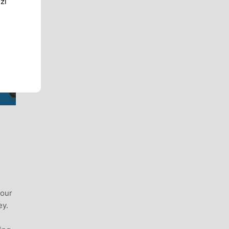
zi
your
ey.