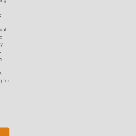
ing
t
ual
c
ly
s
rs
K
g for