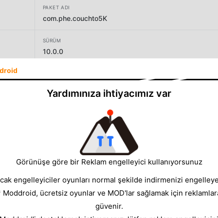
PAKET ADI
com.phe.couchto5K
SÜRÜM
10.0.0
droid
GELIŞTIRICI
Department of Health and Social Care (Digital)
Yardımınıza ihtiyacımız var
BOYUT
28.11MB
Görünüşe göre bir Reklam engelleyici kullanıyorsunuz
cak engelleyiciler oyunları normal şekilde indirmenizi engelleyeb
* Moddroid, ücretsiz oyunlar ve MOD'lar sağlamak için reklamlar
güvenir.