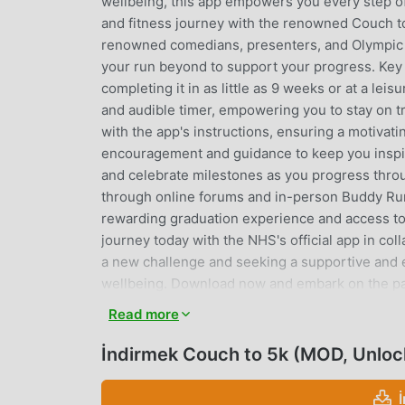
wellbeing, this app empowers you every step of
and fitness journey with the renowned Couch to 
renowned comedians, presenters, and Olympic ic
your run beyond to support your progress. Key 
completing it in as little as 9 weeks or at a le
and audible timer, empowering you to stay on t
with the app's instructions, ensuring a motivat
encouragement and guidance to keep you inspi
and celebrate milestones as you progress thro
through online forums and in-person Buddy Run
rewarding graduation experience and access to
journey today with the NHS's official app in coll
a new challenge and seeking a supportive and e
wellbeing. Download now and embark on the path 
Read more
COUCH TO 5K GIRIŞ
İndirmek Couch to 5k (MOD, Unloc
Couch to 5k Son zamanlarda çok popüler bir he
kullanıcıyı kendine çekmiştir. Bu uygulamayı ind
sadece Couch to 5k 10.0.0 uygulamasının en s