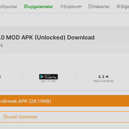
Oyunlar
uygulamalar
Explore
Haberler
Diğe
0.0 MOD APK (Unlocked) Download
26
B
4.3 ★
GET IT ON
1698 RATINGS
İndirmek APK (28.11MB)
Önceki Sürümler