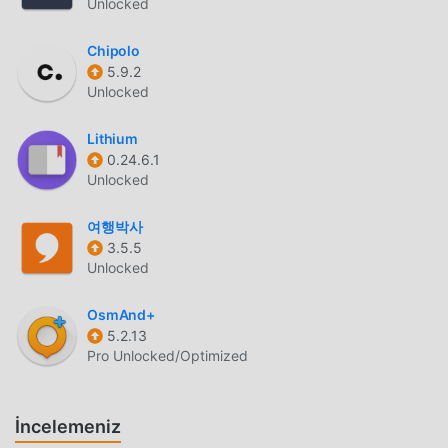
Unlocked
işlevleri çok sayıda kullanıcıyı kendine çekmiştir.
Geleneksel life uygulamalarıyla karşılaştırıldığında,
Chipolo
aCurrency daha zengin bir deneyim ve daha güçlü işlevler
5.9.2
sağlar. Sadece aCurrency 5.61 indirip kurmanız yeterlidir,
Unlocked
tüm fonksiyonları kolayca deneyimleyebilirsiniz ve
tamamen ücretsizdir! Ayrıca moddroid, hayranların
Lithium
birbirleriyle deneyim alışverişinde bulunmaları,
0.24.6.1
uygulamada karşılaştıkları mutlulukları paylaşmaları için life
Unlocked
uygulamasını da destekler, ne bekliyorsunuz, hemen gelin
여행박사
ve indirin
3.5.5
Unlocked
EŞSIZ MOD
moddroid sadece orijinal aCurrency 5.61 tamamen ücretsiz
OsmAnd+
sağlamakla kalmaz, aynı zamanda mod sürümünü de
5.2.13
Pro Unlocked/Optimized
ekleyerek size Free ücretsiz fonksiyonlarını sunar, en
yüksek aCurrency aCurrency seviyesini
deneyimleyebilirsiniz.5.61 en eksiksiz işlevselliğe sahiptir.
İncelemeniz
Ayrıca, tüm modlar moddroid tarafından manuel olarak