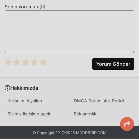
doğrulanmıştır, %100 ücretsizdir ve kullanılabilir. Şimdi,
Senin yorumun
(
0
)
istemciye sadece moddroid'i indirmeniz gerekiyor, Free
mod sürümünü aCurrency 5.61 tek tıklamayla indirip
yükleyebilir ve ardından aCurrency tarafından sağlanan
rahatlığın keyfini çıkarabilirsiniz. !
ŞIMDI İNDIRIN
Moddroid APP'yi yüklemek için indirme düğmesine
Yorum Gönder
tıklamanız yeterlidir, moddroid kurulum paketindeki
ücretsiz mod sürümünü aCurrency 5.61 tek tıklamayla
doğrudan indirebilirsiniz ve sizi bekleyen daha fazla
Hakkımızda
ücretsiz popüler mod uygulaması vardır. oyna, ne
duruyorsun, hemen indir!
Kullanım Koşulları
DMCA Sorumluluk Reddi
Bizimle iletişime geçin
Reklamcılık
© Copyright 2017–2026 MODDROID.COM