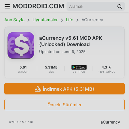
MODDROID.COM
Ana Sayfa
Uygulamalar
Life
ACurrency
aCurrency v5.61 MOD APK
(Unlocked) Download
Updated on
June 6, 2025
5.61
5.31MB
4.3 ★
VERSION
SIZE
GET IT ON
1698 RATINGS
İndirmek APK (5.31MB)
Önceki Sürümler
aCurrency
UYGULAMA ADI