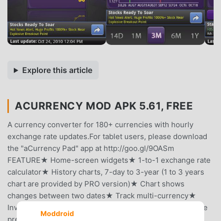
Explore this article
ACURRENCY MOD APK 5.61, FREE
A currency converter for 180+ currencies with hourly
exchange rate updates.For tablet users, please download
the "aCurrency Pad" app at http://goo.gl/9OASm
FEATURE★ Home-screen widgets★ 1-to-1 exchange rate
calculator★ History charts, 7-day to 3-year (1 to 3 years
chart are provided by PRO version)★ Chart shows
changes between two dates★ Track multi-currency★
Inverse conversion★ Show percentage change since the
Moddroid
previous day★ Auto update exchange rates★ Support