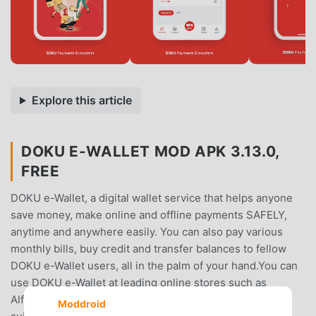
Explore this article
DOKU E-WALLET MOD APK 3.13.0,
FREE
DOKU e-Wallet, a digital wallet service that helps anyone
save money, make online and offline payments SAFELY,
anytime and anywhere easily. You can also pay various
monthly bills, buy credit and transfer balances to fellow
DOKU e-Wallet users, all in the palm of your hand.You can
use DOKU e-Wallet at leading online stores such as
AlfaOnline, AliExpress, Citilink, KAI, pay First Media
Moddroid