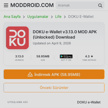
MODDROID.COM
Ana Sayfa
Uygulamalar
Life
DOKU E-Wallet
DOKU e-Wallet v3.13.0 MOD APK
(Unlocked) Download
Updated on
April 9, 2026
3.13.0
58.95MB
4.3 ★
VERSION
SIZE
GET IT ON
1698 RATINGS
İndirmek APK (58.95MB)
Önceki Sürümler
DOKU e-Wallet
UYGULAMA ADI