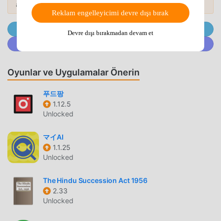
atın.
yükleyebilirsiniz. Ne duruyorsun, şimdi moddroid'i indir!
Reklam engelleyicimi devre dışı bırak
@MODDROID.CO'ya Telegram Kanalında Katılın
KULLANIŞLI ÖZELLIKLER
Devre dışı bırakmadan devam et
@MODDROID.CO'ya Discord Topluluğunda katılın
Portuguese Translator Popüler bir life uygulaması olarak,
güçlü işlevleri çok sayıda kullanıcıyı kendine çekmiştir.
Oyunlar ve Uygulamalar Önerin
Geleneksel life uygulamalarıyla karşılaştırıldığında,
Portuguese Translator daha zengin bir deneyim ve daha
푸드팡
güçlü işlevler sağlar. Sadece Portuguese Translator 25.11
1.12.5
indirip kurmanız yeterlidir, tüm fonksiyonları kolayca
Unlocked
deneyimleyebilirsiniz ve tamamen ücretsizdir! Ayrıca
moddroid, hayranların birbirleriyle deneyim alışverişinde
マイAI
bulunmaları, uygulamada karşılaştıkları mutlulukları
1.1.25
paylaşmaları için life uygulamasını da destekler, ne
Unlocked
bekliyorsunuz, hemen gelin ve indirin
The Hindu Succession Act 1956
2.33
EŞSIZ MOD
Unlocked
moddroid sadece orijinal Portuguese Translator 25.11