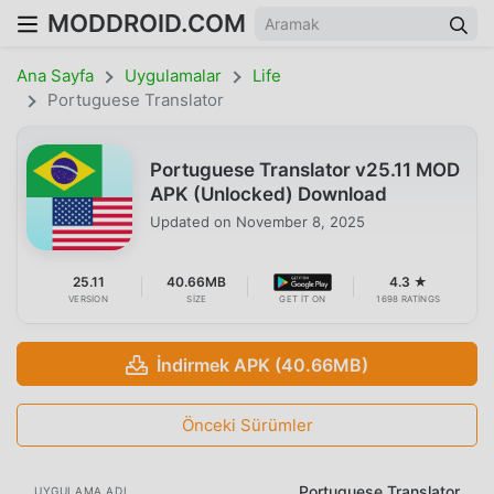
MODDROID.COM
Ana Sayfa
Uygulamalar
Life
Portuguese Translator
Portuguese Translator v25.11 MOD
APK (Unlocked) Download
Updated on
November 8, 2025
25.11
40.66MB
4.3 ★
VERSION
SIZE
GET IT ON
1698 RATINGS
İndirmek APK (40.66MB)
Önceki Sürümler
Portuguese Translator
UYGULAMA ADI