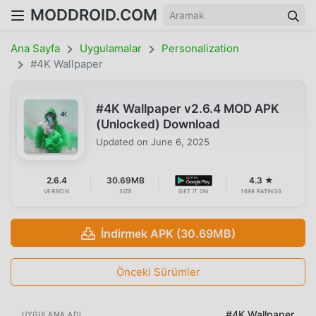
MODDROID.COM
Ana Sayfa
Uygulamalar
Personalization
#4K Wallpaper
#4K Wallpaper v2.6.4 MOD APK
(Unlocked) Download
Updated on
June 6, 2025
2.6.4
30.69MB
4.3 ★
VERSION
SIZE
GET IT ON
1698 RATINGS
İndirmek APK (30.69MB)
Önceki Sürümler
#4K Wallpaper
UYGULAMA ADI