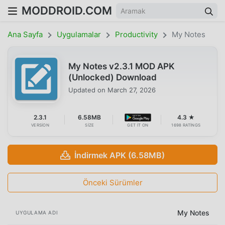
MODDROID.COM
Ana Sayfa
Uygulamalar
Productivity
My Notes
My Notes v2.3.1 MOD APK
(Unlocked) Download
Updated on
March 27, 2026
2.3.1
6.58MB
4.3 ★
VERSION
SIZE
GET IT ON
1698 RATINGS
İndirmek APK (6.58MB)
Önceki Sürümler
My Notes
UYGULAMA ADI