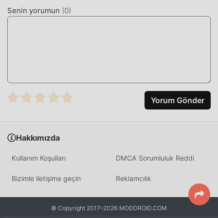
Senin yorumun
(
0
)
ŞIMDI İNDIRIN
Moddroid APP'yi yüklemek için indirme düğmesine
tıklamanız yeterlidir, moddroid kurulum paketindeki
ücretsiz mod sürümünü My Notes 2.3.1 tek tıklamayla
doğrudan indirebilirsiniz ve sizi bekleyen daha fazla
ücretsiz popüler mod uygulaması vardır. oyna, ne
duruyorsun, hemen indir!
Yorum Gönder
Hakkımızda
Kullanım Koşulları
DMCA Sorumluluk Reddi
Bizimle iletişime geçin
Reklamcılık
© Copyright 2017–2026 MODDROID.COM