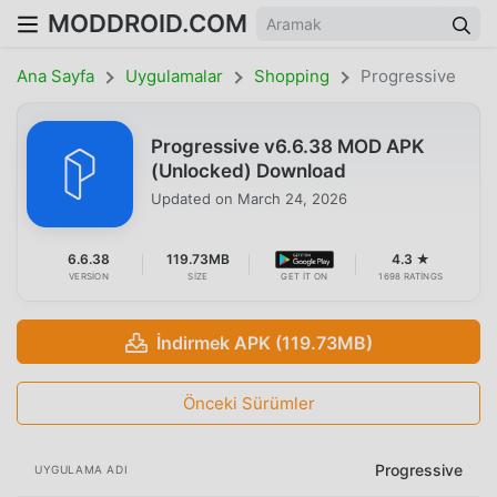
MODDROID.COM
Ana Sayfa
Uygulamalar
Shopping
Progressive
Progressive v6.6.38 MOD APK
(Unlocked) Download
Updated on
March 24, 2026
6.6.38
119.73MB
4.3 ★
VERSION
SIZE
GET IT ON
1698 RATINGS
İndirmek APK (119.73MB)
Önceki Sürümler
Progressive
UYGULAMA ADI