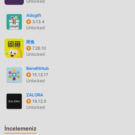
ücretsiz sağlamakla kalmaz, aynı zamanda mod sürümünü
Unlocked
de ekleyerek size Free ücretsiz fonksiyonlarını sunar, en
Adsgift
yüksek Progressive Progressive seviyesini
3.13.4
deneyimleyebilirsiniz.6.6.38 en eksiksiz işlevselliğe
Unlocked
sahiptir. Ayrıca, tüm modlar moddroid tarafından manuel
olarak doğrulanmıştır, %100 ücretsizdir ve kullanılabilir.
闲鱼
Şimdi, istemciye sadece moddroid'i indirmeniz gerekiyor,
7.26.10
Free mod sürümünü Progressive 6.6.38 tek tıklamayla
Unlocked
indirip yükleyebilir ve ardından Progressive tarafından
sağlanan rahatlığın keyfini çıkarabilirsiniz. !
BenefitHub
15.13.17
ŞIMDI İNDIRIN
Unlocked
Moddroid APP'yi yüklemek için indirme düğmesine
ZALORA
tıklamanız yeterlidir, moddroid kurulum paketindeki
19.12.0
ücretsiz mod sürümünü Progressive 6.6.38 tek tıklamayla
Unlocked
doğrudan indirebilirsiniz ve sizi bekleyen daha fazla
ücretsiz popüler mod uygulaması vardır. oyna, ne
duruyorsun, hemen indir!
İncelemeniz