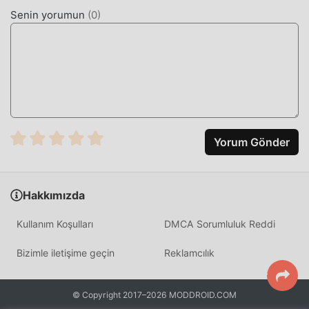
Senin yorumun
(
0
)
ŞIMDI İNDIRIN
Moddroid APP'yi yüklemek için indirme düğmesine
tıklamanız yeterlidir, moddroid kurulum paketindeki
ücretsiz mod sürümünü The Point 6.3.2 tek tıklamayla
doğrudan indirebilirsiniz ve sizi bekleyen daha fazla
ücretsiz popüler mod uygulaması vardır. oyna, ne
duruyorsun, hemen indir!
Yorum Gönder
Hakkımızda
Kullanım Koşulları
DMCA Sorumluluk Reddi
Bizimle iletişime geçin
Reklamcılık
© Copyright 2017–2026 MODDROID.COM