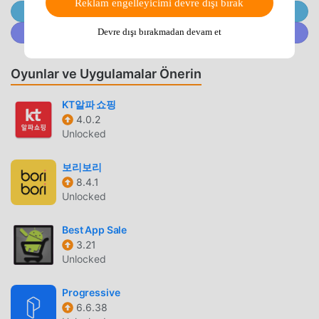
Reklam engelleyicimi devre dışı bırak
@MODDROID.CO'ya Telegram Kanalında Katılın
moddroid size sadece The Point 6.3.2 uygulamasının en
son sürümünü ücretsiz olarak sunmakla kalmaz, aynı
@MODDROID.CO'ya Discord Topluluğunda katılın
Devre dışı bırakmadan devam et
zamanda uygulamanın tüm özelliklerini ücretsiz olarak
açmanıza yardımcı olmak için Free modlarını ücretsiz
Oyunlar ve Uygulamalar Önerin
sağlar. moddroid, tüm The Point modlarının kullanıcılardan
herhangi bir ücret talep etmeyeceğini ve %100 güvenli,
KT알파 쇼핑
kullanılabilir ve kurulumunun ücretsiz olduğunu vaat
4.0.2
ediyor. Sadece moddroid istemcisini indirin, tek tıklamayla
Unlocked
The Point 6.3.2 indirip yükleyebilirsiniz. Ne duruyorsun,
şimdi moddroid'i indir!
보리보리
8.4.1
Unlocked
KULLANIŞLI ÖZELLIKLER
The Point Popüler bir shopping uygulaması olarak, güçlü
Best App Sale
işlevleri çok sayıda kullanıcıyı kendine çekmiştir.
3.21
Geleneksel shopping uygulamalarıyla karşılaştırıldığında,
Unlocked
The Point daha zengin bir deneyim ve daha güçlü işlevler
Progressive
sağlar. Sadece The Point 6.3.2 indirip kurmanız yeterlidir,
6.6.38
tüm fonksiyonları kolayca deneyimleyebilirsiniz ve