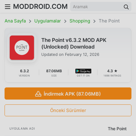
MODDROID.COM
Ana Sayfa
Uygulamalar
Shopping
The Point
The Point v6.3.2 MOD APK
(Unlocked) Download
Updated on
February 12, 2026
6.3.2
87.06MB
4.3 ★
VERSION
SIZE
GET IT ON
1698 RATINGS
İndirmek APK (87.06MB)
Önceki Sürümler
The Point
UYGULAMA ADI