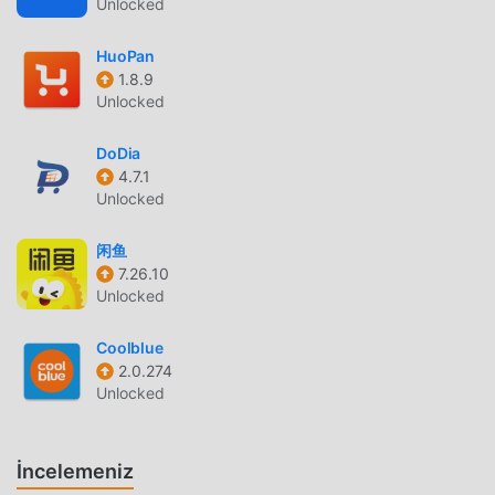
Unlocked
tamamen ücretsizdir! Ayrıca moddroid, hayranların
birbirleriyle deneyim alışverişinde bulunmaları,
HuoPan
uygulamada karşılaştıkları mutlulukları paylaşmaları için
1.8.9
shopping uygulamasını da destekler, ne bekliyorsunuz,
Unlocked
hemen gelin ve indirin
DoDia
EŞSIZ MOD
4.7.1
Unlocked
moddroid sadece orijinal The Point 6.3.2 tamamen ücretsiz
sağlamakla kalmaz, aynı zamanda mod sürümünü de
闲鱼
ekleyerek size Free ücretsiz fonksiyonlarını sunar, en
7.26.10
yüksek The Point The Point seviyesini
Unlocked
deneyimleyebilirsiniz.6.3.2 en eksiksiz işlevselliğe sahiptir.
Ayrıca, tüm modlar moddroid tarafından manuel olarak
Coolblue
doğrulanmıştır, %100 ücretsizdir ve kullanılabilir. Şimdi,
2.0.274
Unlocked
istemciye sadece moddroid'i indirmeniz gerekiyor, Free
mod sürümünü The Point 6.3.2 tek tıklamayla indirip
yükleyebilir ve ardından The Point tarafından sağlanan
İncelemeniz
rahatlığın keyfini çıkarabilirsiniz. !