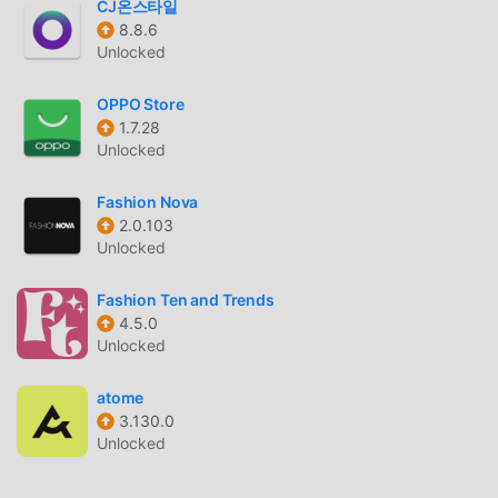
Mobile 2.29.3 indirip yükleyebilirsiniz. Ne duruyorsun,
CJ온스타일
şimdi moddroid'i indir!
8.8.6
Unlocked
KULLANIŞLI ÖZELLIKLER
OPPO Store
TrackChecker Mobile Popüler bir shopping uygulaması
1.7.28
olarak, güçlü işlevleri çok sayıda kullanıcıyı kendine
Unlocked
çekmiştir. Geleneksel shopping uygulamalarıyla
karşılaştırıldığında, TrackChecker Mobile daha zengin bir
Fashion Nova
2.0.103
deneyim ve daha güçlü işlevler sağlar. Sadece
Unlocked
TrackChecker Mobile 2.29.3 indirip kurmanız yeterlidir,
tüm fonksiyonları kolayca deneyimleyebilirsiniz ve
Fashion Ten and Trends
tamamen ücretsizdir! Ayrıca moddroid, hayranların
4.5.0
birbirleriyle deneyim alışverişinde bulunmaları,
Unlocked
uygulamada karşılaştıkları mutlulukları paylaşmaları için
shopping uygulamasını da destekler, ne bekliyorsunuz,
atome
hemen gelin ve indirin
3.130.0
Unlocked
EŞSIZ MOD