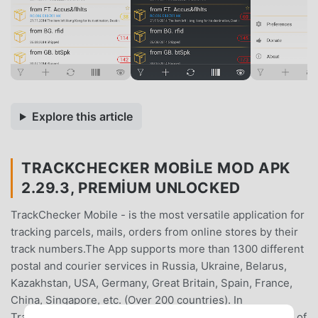
Explore this article
TRACKCHECKER MOBILE MOD APK
2.29.3, PREMIUM UNLOCKED
TrackChecker Mobile - is the most versatile application for
tracking parcels, mails, orders from online stores by their
track numbers.The App supports more than 1300 different
postal and courier services in Russia, Ukraine, Belarus,
Kazakhstan, USA, Germany, Great Britain, Spain, France,
China, Singapore, etc. (Over 200 countries). In
TrackChecker Mobile you can track an unlimited number of