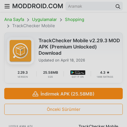
MODDROID.COM
Ana Sayfa
Uygulamalar
Shopping
TrackChecker Mobile
TrackChecker Mobile v2.29.3 MOD
APK (Premium Unlocked)
Download
Updated on
April 18, 2026
2.29.3
25.58MB
4.3 ★
VERSION
SIZE
GET IT ON
1698 RATINGS
İndirmek APK (25.58MB)
Önceki Sürümler
TrackChecker Mobile
UYGULAMA ADI