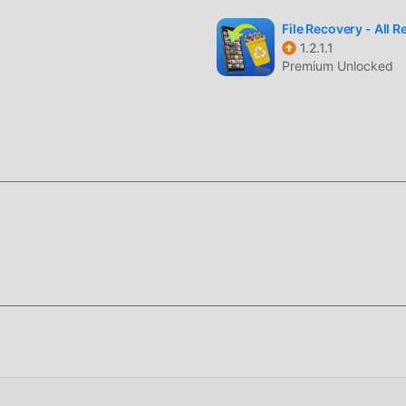
File Recovery - All 
1.2.1.1
Premium Unlocked