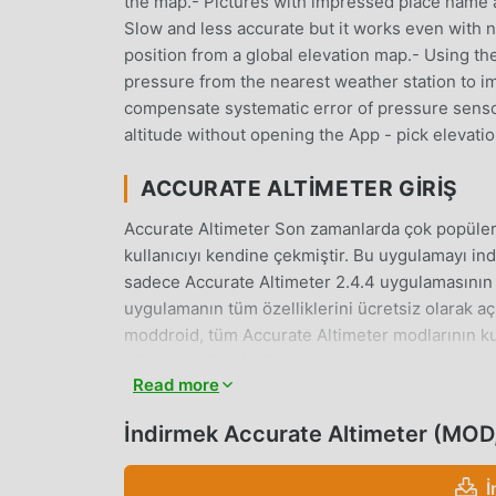
the map.- Pictures with impressed place name and
Slow and less accurate but it works even with n
position from a global elevation map.- Using the 
pressure from the nearest weather station to i
compensate systematic error of pressure sensor
altitude without opening the App - pick elevatio
ACCURATE ALTIMETER GIRIŞ
Accurate Altimeter Son zamanlarda çok popüler 
kullanıcıyı kendine çekmiştir. Bu uygulamayı ind
sadece Accurate Altimeter 2.4.4 uygulamasının
uygulamanın tüm özelliklerini ücretsiz olarak aç
moddroid, tüm Accurate Altimeter modlarının ku
güvenli, kullanılabilir ve kurulumunun ücretsiz 
Read more
tıklamayla Accurate Altimeter 2.4.4 indirip yükl
İndirmek Accurate Altimeter (MOD
KULLANIŞLI ÖZELLIKLER
Accurate Altimeter Popüler bir tools uygulaması 
İ