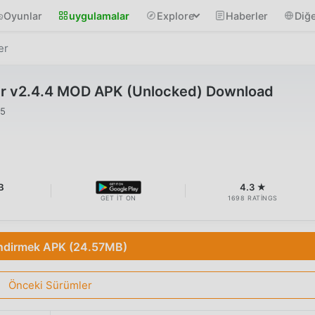
Oyunlar
uygulamalar
Explore
Haberler
Diğe
er
er v2.4.4 MOD APK (Unlocked) Download
25
B
4.3 ★
GET IT ON
1698 RATINGS
ndirmek APK (24.57MB)
Önceki Sürümler