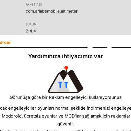
PAKET ADI
com.arlabsmobile.altimeter
SÜRÜM
2.4.4
droid
GELIŞTIRICI
AR Labs
Yardımınıza ihtiyacımız var
BOYUT
24.57MB
Görünüşe göre bir Reklam engelleyici kullanıyorsunuz
cak engelleyiciler oyunları normal şekilde indirmenizi engelleyeb
* Moddroid, ücretsiz oyunlar ve MOD'lar sağlamak için reklamlar
güvenir.