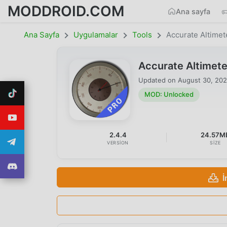
MODDROID.COM
Ana sayfa
Ana Sayfa
Uygulamalar
Tools
Accurate Altimet
Accurate Altimet
Updated on
August 30, 20
MOD: Unlocked
2.4.4
24.57M
VERSION
SIZE
İ