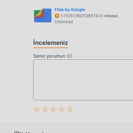
Files by Google
1.11051.902106514.0-release
Unlocked
İncelemeniz
Senin yorumun
(
0
)