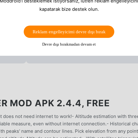
 Moddroid'i desteklemek istiyorsanız, lütfen reklam engelleyicini
kapatarak bize destek olun.
Reklam engelleyicimi devre dışı bırak
Devre dışı bırakmadan devam et
R MOD APK 2.4.4, FREE
 does not need internet to work!- Altitude estimation with thre
liable measure, even without internet connection.- Historical ch
th peaks' name and contour lines. Pick elevation from any poin