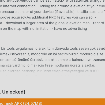
 altitude.Altitude can be estimated:- With satellites triangulat
o internet connection.- Taking the ground elevation at your cur
pressure sensor of your device (if available). It calibrates itsel
mprove accuracy.As additional PRO features you can also: -
 - download a larger area of the global elevation map - record
n on the map with no limitation - have no advertising
bir tools uygulaması olarak, tüm dünyada tools seven çok sayı
irmek istiyorsanız, moddroid en iyi seçiminizdir. moddroid size
 en son sürümünü ücretsiz olarak sunmakla kalmaz, aynı zaman
manıza yardımcı olmak için Free modlarını ücretsiz sağlar.
llanıcılardan herhangi bir ücret talep etmeyeceğini ve %100
olduğunu vaat ediyor. Sadece moddroid istemcisini indirin, tek
eyebilirsiniz. Ne duruyorsun, şimdi moddroid'i indir!
, Unlocked)
olarak, güçlü işlevleri çok sayıda kullanıcıyı kendine çekmiştir.
ndirmek APK (24.57MB)