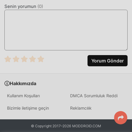
Free mod sürümünü Cash Reader 2.32.1 tek tıklamayla
Senin yorumun
(
0
)
indirip yükleyebilir ve ardından Cash Reader tarafından
sağlanan rahatlığın keyfini çıkarabilirsiniz. !
ŞIMDI İNDIRIN
Moddroid APP'yi yüklemek için indirme düğmesine
tıklamanız yeterlidir, moddroid kurulum paketindeki
ücretsiz mod sürümünü Cash Reader 2.32.1 tek tıklamayla
Yorum Gönder
doğrudan indirebilirsiniz ve sizi bekleyen daha fazla
ücretsiz popüler mod uygulaması vardır. oyna, ne
duruyorsun, hemen indir!
Hakkımızda
Kullanım Koşulları
DMCA Sorumluluk Reddi
Bizimle iletişime geçin
Reklamcılık
© Copyright 2017–2026 MODDROID.COM