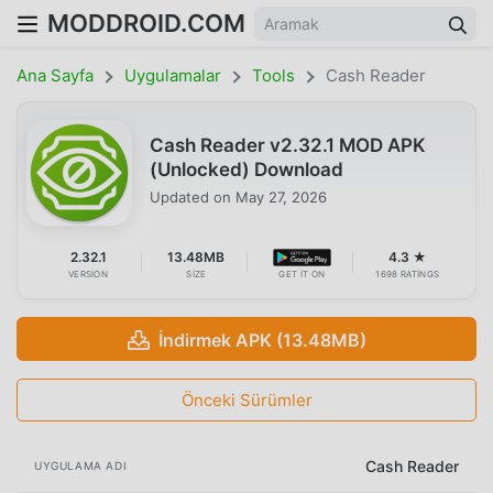
MODDROID.COM
Ana Sayfa
Uygulamalar
Tools
Cash Reader
Cash Reader v2.32.1 MOD APK
(Unlocked) Download
Updated on
May 27, 2026
2.32.1
13.48MB
4.3 ★
VERSION
SIZE
GET IT ON
1698 RATINGS
İndirmek APK (13.48MB)
Önceki Sürümler
Cash Reader
UYGULAMA ADI