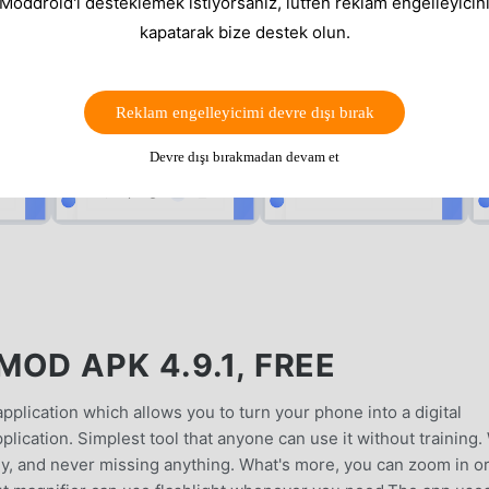
 Moddroid'i desteklemek istiyorsanız, lütfen reklam engelleyicini
kapatarak bize destek olun.
Reklam engelleyicimi devre dışı bırak
Devre dışı bırakmadan devam et
OD APK 4.9.1, FREE
pplication which allows you to turn your phone into a digital
lication. Simplest tool that anyone can use it without training.
ily, and never missing anything. What's more, you can zoom in o