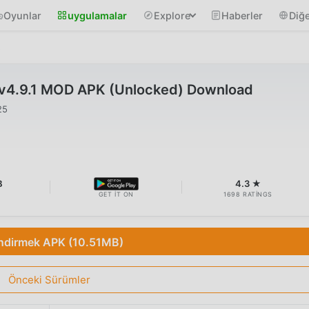
Oyunlar
uygulamalar
Explore
Haberler
Diğe
s
 v4.9.1 MOD APK (Unlocked) Download
25
B
4.3 ★
GET IT ON
1698 RATINGS
İndirmek APK (10.51MB)
Önceki Sürümler