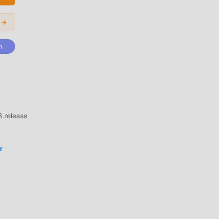
li,
r →
n
.release
r