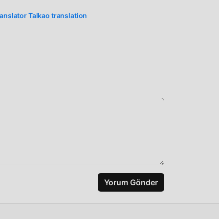
ranslator Talkao translation
z
siz
Yorum Gönder