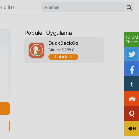
r diller
Popüler Uygulama
10.6M
Shares
DuckDuckGo
Sürüm: 5.288.0
Unlocked