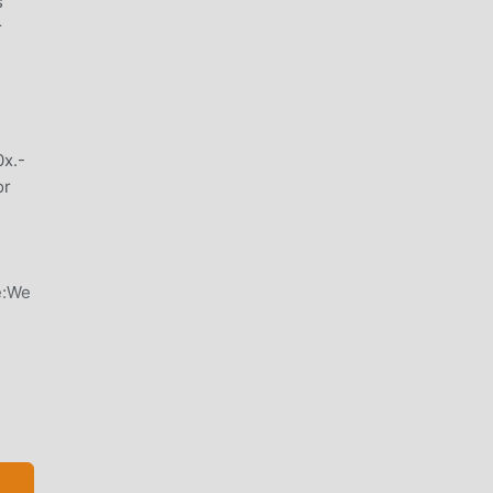
s
r
0x.-
or
te:We