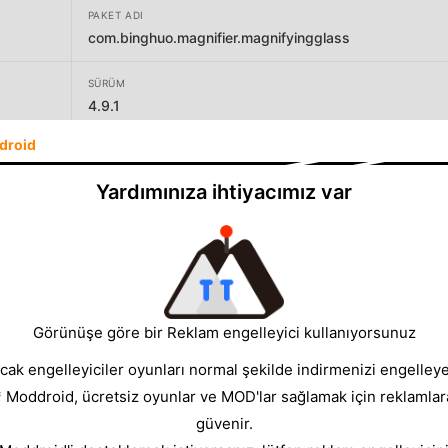
PAKET ADI
com.binghuo.magnifier.magnifyingglass
SÜRÜM
4.9.1
droid
GELIŞTIRICI
Binghuo Studio
Yardımınıza ihtiyacımız var
BOYUT
10.51MB
Görünüşe göre bir Reklam engelleyici kullanıyorsunuz
cak engelleyiciler oyunları normal şekilde indirmenizi engelleyeb
* Moddroid, ücretsiz oyunlar ve MOD'lar sağlamak için reklamlar
güvenir.