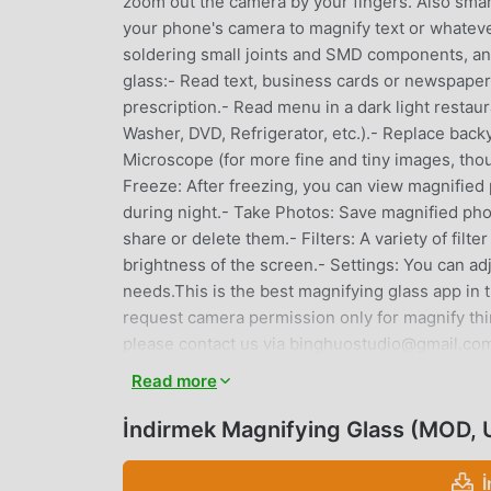
zoom out the camera by your fingers. Also sma
your phone's camera to magnify text or whatever
soldering small joints and SMD components, and
glass:- Read text, business cards or newspapers
prescription.- Read menu in a dark light restau
Washer, DVD, Refrigerator, etc.).- Replace backy
Microscope (for more fine and tiny images, thou
Freeze: After freezing, you can view magnified p
during night.- Take Photos: Save magnified ph
share or delete them.- Filters: A variety of filt
brightness of the screen.- Settings: You can adj
needs.This is the best magnifying glass app in t
request camera permission only for magnify thi
please contact us via binghuostudio@gmail.co
Read more
MAGNIFYING GLASS GIRIŞ
İndirmek Magnifying Glass (MOD, 
Magnifying Glass Son zamanlarda çok popüler b
kullanıcıyı kendine çekmiştir. Bu uygulamayı ind
sadece Magnifying Glass 4.9.1 uygulamasının e