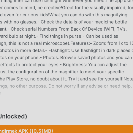
rt magnifier can use flashlight whenever you need.The app use
 comes to mind, be creative!Great for the visually impaired, fo
 even for curious kids!What you can do with this magnifying
 with no glasses.- Check the details of your medicine bottle
rant.- Check serial Numbers From Back Of Device (WiFi, TV’s,
ard bulb at night.- Find things in purse.- Can be used as
gh, this is not a real microscope).Features:- Zoom: from 1x to 1
hotos in more detail.- Flashlight: Use flashlight in dark places 
otos on your phone.- Photos: Browse saved photos and you can
er effects to protect your eyes.- Brightness: You can adjust the
ust the configuration of the magnifier to meet your specific
he Play Store, no doubt about it. Try it and see for yourself!No
ngs, no other purpose. Do not worry.If any advise or need help,
m
Unlocked)
ir tools uygulaması olarak, tüm dünyada tools seven çok sayıda
irmek istiyorsanız, moddroid en iyi seçiminizdir. moddroid size
İndirmek APK (10.51MB)
n son sürümünü ücretsiz olarak sunmakla kalmaz, aynı zamanda