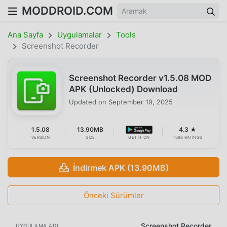
MODDROID.COM
Ana Sayfa
Uygulamalar
Tools
Screenshot Recorder
Screenshot Recorder v1.5.08 MOD
APK (Unlocked) Download
Updated on
September 19, 2025
1.5.08
13.90MB
4.3 ★
VERSION
SIZE
GET IT ON
1698 RATINGS
İndirmek APK (13.90MB)
Önceki Sürümler
Screenshot Recorder
UYGULAMA ADI