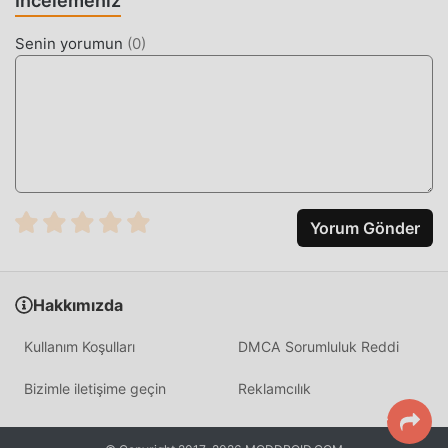
İncelemeniz
tıklamayla doğrudan indirebilirsiniz ve sizi bekleyen daha
Senin yorumun
(
0
)
fazla ücretsiz popüler mod uygulaması vardır. oyna, ne
duruyorsun, hemen indir!
Yorum Gönder
Hakkımızda
Kullanım Koşulları
DMCA Sorumluluk Reddi
Bizimle iletişime geçin
Reklamcılık