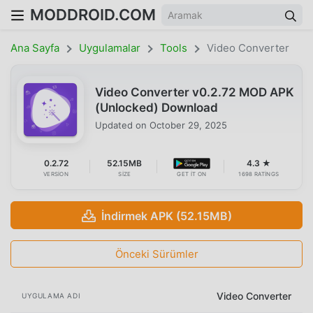
MODDROID.COM
Ana Sayfa
Uygulamalar
Tools
Video Converter
Video Converter v0.2.72 MOD APK
(Unlocked) Download
Updated on
October 29, 2025
0.2.72
52.15MB
4.3 ★
VERSION
SIZE
GET IT ON
1698 RATINGS
İndirmek APK (52.15MB)
Önceki Sürümler
Video Converter
UYGULAMA ADI