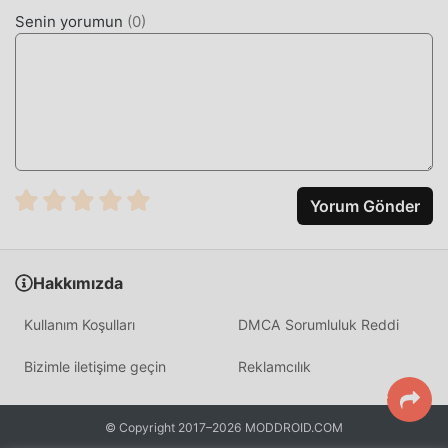
olarak doğrulanmıştır, %100 ücretsizdir ve kullanılabilir.
Senin yorumun
(
0
)
Şimdi, istemciye sadece moddroid'i indirmeniz gerekiyor,
Free mod sürümünü VPNLat 3.9.39 tek tıklamayla indirip
yükleyebilir ve ardından VPNLat tarafından sağlanan
rahatlığın keyfini çıkarabilirsiniz. !
ŞIMDI İNDIRIN
Moddroid APP'yi yüklemek için indirme düğmesine
Yorum Gönder
tıklamanız yeterlidir, moddroid kurulum paketindeki
ücretsiz mod sürümünü VPNLat 3.9.39 tek tıklamayla
doğrudan indirebilirsiniz ve sizi bekleyen daha fazla
Hakkımızda
ücretsiz popüler mod uygulaması vardır. oyna, ne
duruyorsun, hemen indir!
Kullanım Koşulları
DMCA Sorumluluk Reddi
Bizimle iletişime geçin
Reklamcılık
© Copyright 2017–2026 MODDROID.COM