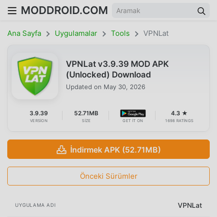
MODDROID.COM
Ana Sayfa
Uygulamalar
Tools
VPNLat
VPNLat v3.9.39 MOD APK
(Unlocked) Download
Updated on
May 30, 2026
3.9.39
52.71MB
4.3 ★
VERSION
SIZE
GET IT ON
1698 RATINGS
İndirmek APK (52.71MB)
Önceki Sürümler
VPNLat
UYGULAMA ADI