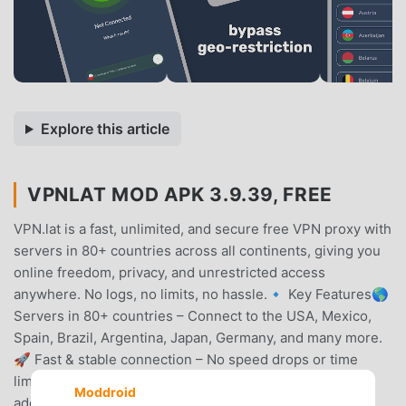
Explore this article
VPNLAT MOD APK 3.9.39, FREE
VPN.lat is a fast, unlimited, and secure free VPN proxy with
servers in 80+ countries across all continents, giving you
online freedom, privacy, and unrestricted access
anywhere. No logs, no limits, no hassle.🔹 Key Features🌎
Servers in 80+ countries – Connect to the USA, Mexico,
Spain, Brazil, Argentina, Japan, Germany, and many more.
🚀 Fast & stable connection – No speed drops or time
limits. 🔒 Complete privacy protection – Hide your IP
Moddroid
address and browse the web anonymously. 🚦 Split