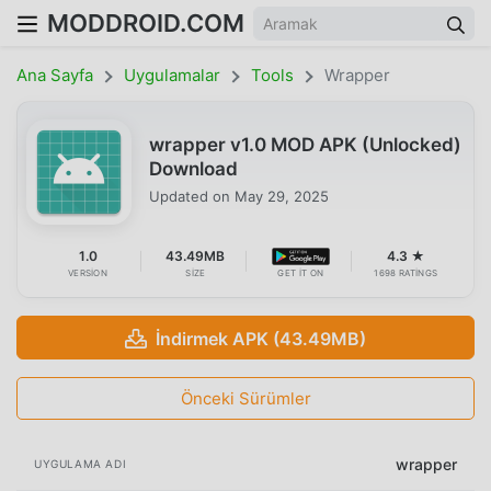
MODDROID.COM
Ana Sayfa
Uygulamalar
Tools
Wrapper
wrapper v1.0 MOD APK (Unlocked)
Download
Updated on
May 29, 2025
1.0
43.49MB
4.3 ★
VERSION
SIZE
GET IT ON
1698 RATINGS
İndirmek APK (43.49MB)
Önceki Sürümler
wrapper
UYGULAMA ADI