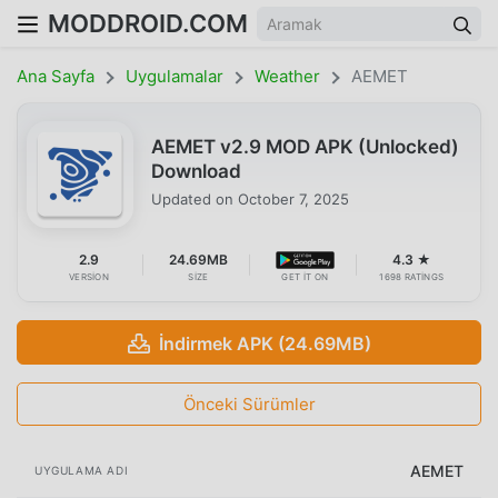
MODDROID.COM
Ana Sayfa
Uygulamalar
Weather
AEMET
AEMET v2.9 MOD APK (Unlocked)
Download
Updated on
October 7, 2025
2.9
24.69MB
4.3 ★
VERSION
SIZE
GET IT ON
1698 RATINGS
İndirmek APK (24.69MB)
Önceki Sürümler
AEMET
UYGULAMA ADI