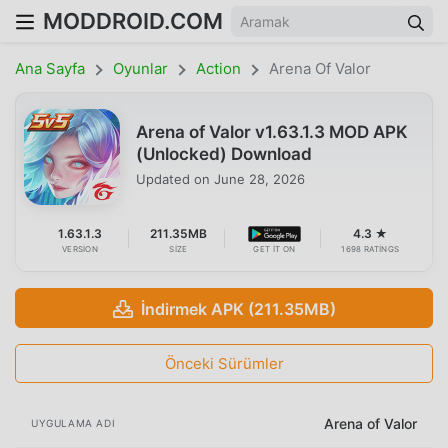
MODDROID.COM
Ana Sayfa
Oyunlar
Action
Arena Of Valor
Arena of Valor v1.63.1.3 MOD APK
(Unlocked) Download
Updated on
June 28, 2026
1.63.1.3
211.35MB
4.3 ★
VERSION
SIZE
GET IT ON
1698 RATINGS
İndirmek APK (211.35MB)
Önceki Sürümler
Arena of Valor
UYGULAMA ADI