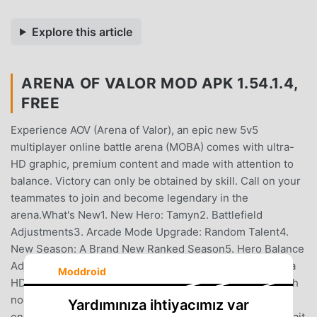
Explore this article
ARENA OF VALOR MOD APK 1.54.1.4,
FREE
Experience AOV (Arena of Valor), an epic new 5v5
multiplayer online battle arena (MOBA) comes with ultra-
HD graphic, premium content and made with attention to
balance. Victory can only be obtained by skill. Call on your
teammates to join and become legendary in the
arena.What's New1. New Hero: Tamyn2. Battlefield
Adjustments3. Arcade Mode Upgrade: Random Talent4.
New Season: A Brand New Ranked Season5. Hero Balance
Adjustments6. Bug FixesFeatures:1. 5V5 MOBA with Ultra
Moddroid
HD Graphic.Traverse a classic three-lane arena filled with
nooks and crannies between towers. Watch out for
Yardımınıza ihtiyacımız var
enemies lurking in the brush and uncover secrets that wait