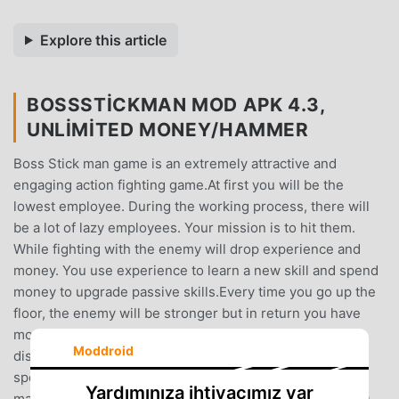
Explore this article
BOSSSTICKMAN MOD APK 4.3,
UNLIMITED MONEY/HAMMER
Boss Stick man game is an extremely attractive and
engaging action fighting game.At first you will be the
lowest employee. During the working process, there will
be a lot of lazy employees. Your mission is to hit them.
While fighting with the enemy will drop experience and
money. You use experience to learn a new skill and spend
money to upgrade passive skills.Every time you go up the
floor, the enemy will be stronger but in return you have
more experience and money. Climb to the last floor to
Moddroid
discover the unexpected.Attractive features:1. Extremely
special combat2. Realistic Physics3. Many enemies and
Yardımınıza ihtiyacımız var
many control skills4. 5 Small Bosses and 1 Big Boss5. 40