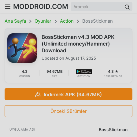
MODDROID.COM
Ana Sayfa
Oyunlar
Action
BossStickman
BossStickman v4.3 MOD APK
(Unlimited money/Hammer)
Download
Updated on
August 17, 2025
4.3
94.67MB
4.3 ★
VERSION
SIZE
GET IT ON
1698 RATINGS
İndirmek APK (94.67MB)
Önceki Sürümler
BossStickman
UYGULAMA ADI