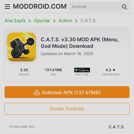
MODDROID.COM
Ana Sayfa
Oyunlar
Action
C.A.T.S.
C.A.T.S. v3.30 MOD APK (Menu,
God Mode) Download
Updated on
March 18, 2026
3.30
137.47MB
4.3 ★
VERSION
SIZE
GET IT ON
1698 RATINGS
İndirmek APK (137.47MB)
Önceki Sürümler
C.A.T.S.
UYGULAMA ADI