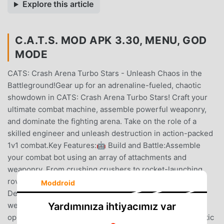
Explore this article
C.A.T.S. MOD APK 3.30, MENU, GOD
MODE
CATS: Crash Arena Turbo Stars - Unleash Chaos in the
Battleground!Gear up for an adrenaline-fueled, chaotic
showdown in CATS: Crash Arena Turbo Stars! Craft your
ultimate combat machine, assemble powerful weaponry,
and dominate the fighting arena. Take on the role of a
skilled engineer and unleash destruction in action-packed
1v1 combat.Key Features:🤖 Build and Battle:Assemble
your combat bot using an array of attachments and
weaponry. From crushing crushers to rocket-launching
rovers, design your ultimate fighting machine.🚀
Moddroid
Destructive Weapons:Arm yourself with an arsenal of
Yardımınıza ihtiyacımız var
weapons, including rockets, blades, and more. Demolish
opponents and watch as the battlefield turns into a chaotic