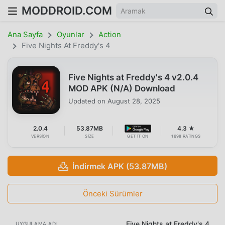
MODDROID.COM
Ana Sayfa
Oyunlar
Action
Five Nights At Freddy's 4
Five Nights at Freddy's 4 v2.0.4
MOD APK (N/A) Download
Updated on
August 28, 2025
2.0.4
53.87MB
4.3 ★
VERSION
SIZE
GET IT ON
1698 RATINGS
İndirmek APK (53.87MB)
Önceki Sürümler
Five Nights at Freddy's 4
UYGULAMA ADI