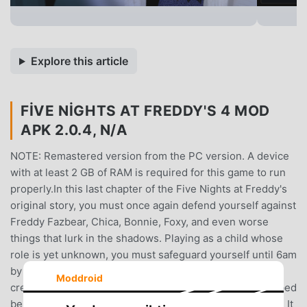
Explore this article
FIVE NIGHTS AT FREDDY'S 4 MOD
APK 2.0.4, N/A
NOTE: Remastered version from the PC version. A device
with at least 2 GB of RAM is required for this game to run
properly.In this last chapter of the Five Nights at Freddy's
original story, you must once again defend yourself against
Freddy Fazbear, Chica, Bonnie, Foxy, and even worse
things that lurk in the shadows. Playing as a child whose
role is yet unknown, you must safeguard yourself until 6am
by watching the doors, as well as warding off unwanted
Moddroid
creatures that may venture into your closet or onto the bed
behind you.You have only a flashlight to protect yourself. It