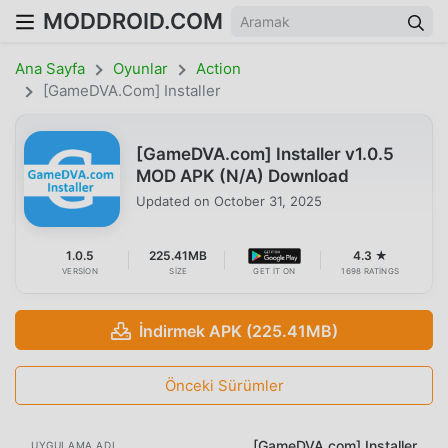
MODDROID.COM
Ana Sayfa
Oyunlar
Action
[GameDVA.com] Installer
[GameDVA.com] Installer v1.0.5
MOD APK (N/A) Download
Updated on
October 31, 2025
1.0.5
225.41MB
4.3 ★
VERSION
SIZE
GET IT ON
1698 RATINGS
İndirmek APK (225.41MB)
Önceki Sürümler
[GameDVA.com] Installer
UYGULAMA ADI