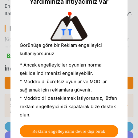
Yardımınıza ihtiyacımız var
English, Japanese, German, French,
Italian, Spanish□Notes・Pixel 4Turn off "Smooth Display".
[GAMEDVA.COM] INSTALLER GIRIŞ
[GameDVA.com] Installer Son zamanlarda çok popüler bir
Görünüşe göre bir Reklam engelleyici
action oyunu olarak, tüm dünyada action oyunlarını seven
kullanıyorsunuz
birçok hayran kazandı. Dünyanın en büyük mod apk
Read more
ücretsiz oyun indirme sitesi olan bu oyunu indirmek
* Ancak engelleyiciler oyunları normal
İndirmek [GameDVA.com] Installer (MOD, N/A)
istiyorsanız -- moddroid en iyi seçiminiz. moddroid size
şekilde indirmenizi engelleyebilir.
sadece [GameDVA.com] Installer 1.0.5'ın en son sürümünü
* Moddroid, ücretsiz oyunlar ve MOD'lar
İndirmek APK (225.41MB)
ücretsiz olarak sunmakla kalmaz, aynı zamanda
sağlamak için reklamlara güvenir.
N/Amodunu ücretsiz olarak sağlar, oyundaki tekrarlayan
* Moddroid'i desteklemek istiyorsanız, lütfen
mekanik görevleri kaydetmenize yardımcı olur, böylece
Daha fazlasını keşfetmek ister misiniz?
2026'nin
en popüler Mod APK'larına
göz
odaklanabilirsiniz oyunun kendisinin getirdiği neşenin
Popüler Modlar →
reklam engelleyicinizi kapatarak bize destek
atın.
tadını çıkarmak üzerine. moddroid, herhangi bir
olun.
[GameDVA.com] Installer modunun oyunculardan herhangi
@MODDROID.CO'ya Telegram Kanalında Katılın
bir ücret talep etmeyeceğini ve %100 güvenli, kullanılabilir
Reklam engelleyicimi devre dışı bırak
ve kurulumu ücretsiz olduğunu vaat ediyor. Sadece
@MODDROID.CO'ya Discord Topluluğunda katılın