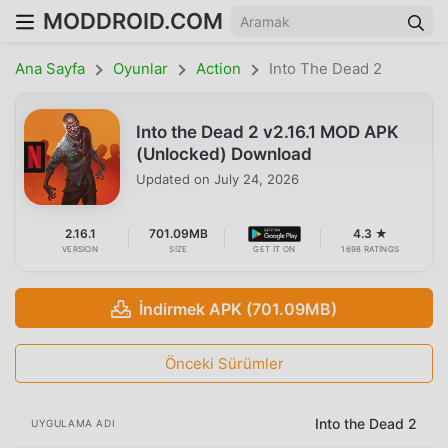
MODDROID.COM
Ana Sayfa
Oyunlar
Action
Into The Dead 2
Into the Dead 2 v2.16.1 MOD APK
(Unlocked) Download
Updated on
July 24, 2026
2.16.1
701.09MB
4.3 ★
VERSION
SIZE
GET IT ON
1698 RATINGS
İndirmek APK (701.09MB)
Önceki Sürümler
Into the Dead 2
UYGULAMA ADI