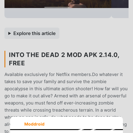
Explore this article
INTO THE DEAD 2 MOD APK 2.14.0,
FREE
Available exclusively for Netflix members.Do whatever it
takes to save your family and survive the zombie
apocalypse in this ultimate action shooter! How far will you
go to make it out alive? Armed with an arsenal of powerful
weapons, you must fend off ever-increasing zombie
threats while crossing treacherous terrain. In a world
where no one is safe, do what needs to be done to stay
alive. Maim, mow down, and eliminate the Dead – anything
Moddroid
to keep moving.Features:• Evolving story with multiple