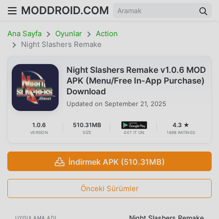
MODDROID.COM
Ana Sayfa
Oyunlar
Action
Night Slashers Remake
Night Slashers Remake v1.0.6 MOD
APK (Menu/Free In-App Purchase)
Download
Updated on
September 21, 2025
1.0.6
510.31MB
4.3 ★
VERSION
SIZE
GET IT ON
1698 RATINGS
İndirmek APK (510.31MB)
Önceki Sürümler
Night Slashers Remake
UYGULAMA ADI