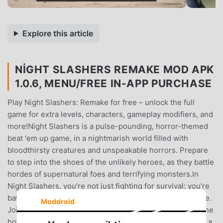
Explore this article
NIGHT SLASHERS REMAKE MOD APK
1.0.6, MENU/FREE IN-APP PURCHASE
Play Night Slashers: Remake for free – unlock the full
game for extra levels, characters, gameplay modifiers, and
more!Night Slashers is a pulse-pounding, horror-themed
beat 'em up game, in a nightmarish world filled with
bloodthirsty creatures and unspeakable horrors. Prepare
to step into the shoes of the unlikely heroes, as they battle
hordes of supernatural foes and terrifying monsters.In
Night Slashers, you're not just fighting for survival: you're
battling to save the world from a supernatural apocalypse.
Moddroid
Join the fight, experience the adrenaline, and embrace the
horror. Your darkest nightmares await…Night Slashers is a