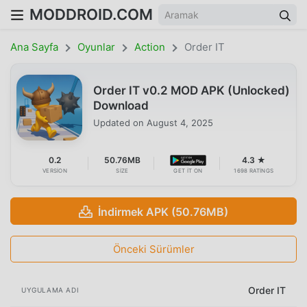
MODDROID.COM
Ana Sayfa
Oyunlar
Action
Order IT
Order IT v0.2 MOD APK (Unlocked)
Download
Updated on
August 4, 2025
0.2
50.76MB
4.3 ★
VERSION
SIZE
GET IT ON
1698 RATINGS
İndirmek APK (50.76MB)
Önceki Sürümler
Order IT
UYGULAMA ADI