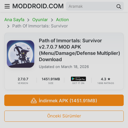
MODDROID.COM
Ana Sayfa
Oyunlar
Action
Path Of Immortals: Survivor
Path of Immortals: Survivor
v2.7.0.7 MOD APK
(Menu/Damage/Defense Multiplier)
Download
Updated on
March 18, 2026
2.7.0.7
1451.91MB
4.3 ★
VERSION
SIZE
GET IT ON
1698 RATINGS
İndirmek APK (1451.91MB)
Önceki Sürümler