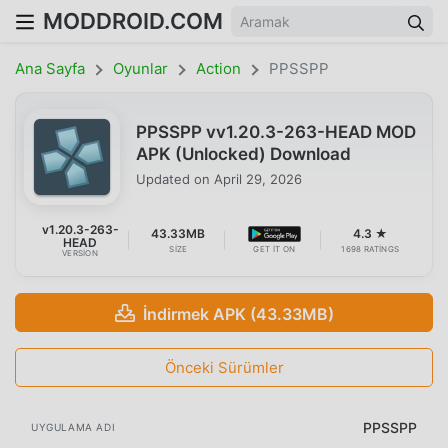
MODDROID.COM
Ana Sayfa
Oyunlar
Action
PPSSPP
PPSSPP vv1.20.3-263-HEAD MOD
APK (Unlocked) Download
Updated on
April 29, 2026
v1.20.3-263-
43.33MB
4.3 ★
HEAD
SIZE
GET IT ON
1698 RATINGS
VERSION
İndirmek APK (43.33MB)
Önceki Sürümler
PPSSPP
UYGULAMA ADI