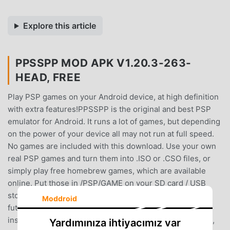
Explore this article
PPSSPP MOD APK V1.20.3-263-
HEAD, FREE
Play PSP games on your Android device, at high definition
with extra features!PPSSPP is the original and best PSP
emulator for Android. It runs a lot of games, but depending
on the power of your device all may not run at full speed.
No games are included with this download. Use your own
real PSP games and turn them into .ISO or .CSO files, or
simply play free homebrew games, which are available
online. Put those in /PSP/GAME on your SD card / USB
storage.This is the free version. If you want to support
Moddroid
future development, please download PPSSPP Gold
instead!See http://www.ppsspp.org for more information,
Yardımınıza ihtiyacımız var