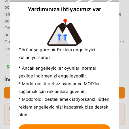
this wholesome bite-sized adventure, step into the tiny
boots of Flynn, the donkey, and journey across Figori
Yardımınıza ihtiyacımız var
Island, discovering the vibrant quests that will require the
power of a very special magical sticker book.Game
Features+ Unique gameplay, use your creativity to solve
puzzles by taking and placing stickers in different places+
Change your surroundings by placing stickers+ Customize
and decorate your Island however you want!+ Gorgeous,
Görünüşe göre bir Reklam engelleyici
inviting art style, Figori Island is the perfect place to rest
kullanıyorsunuz
up after a long day of adventuring+ Discover a detailed and
Read more
* Ancak engelleyiciler oyunları normal
fascinating Island full of mystery and adventure+ Collect all
şekilde indirmenizi engelleyebilir.
stickers from the Island*A Tiny Sticker Tale is designed to
İndirmek A Tiny Sticker Tale (MOD, N/A)
be a short adventure filled with many details, great
* Moddroid, ücretsiz oyunlar ve MOD'lar
additional content to the main story, and a lot of
sağlamak için reklamlara güvenir.
İndirmek APK (162.97MB)
replayability!Ogre Pixel - 2024
* Moddroid'i desteklemek istiyorsanız, lütfen
reklam engelleyicinizi kapatarak bize destek
Daha fazlasını keşfetmek ister misiniz?
A TINY STICKER TALE GIRIŞ
2026'nin
en popüler Mod APK'larına
göz
Popüler Modlar →
olun.
atın.
A Tiny Sticker Tale Son zamanlarda çok popüler bir
adventure oyunu olarak, tüm dünyada adventure oyunlarını