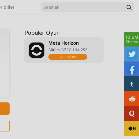
r diller
Popüler Oyun
10.6M
Shares
Meta Horizon
Sürüm: 372.0.1.34.252
Unlocked