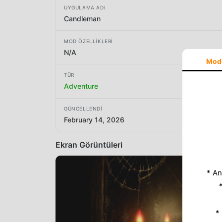
UYGULAMA ADI
Candleman
MOD ÖZELLIKLERI
N/A
Mod
TÜR
Adventure
GÜNCELLENDI
February 14, 2026
Ekran Görüntüleri
* An
*