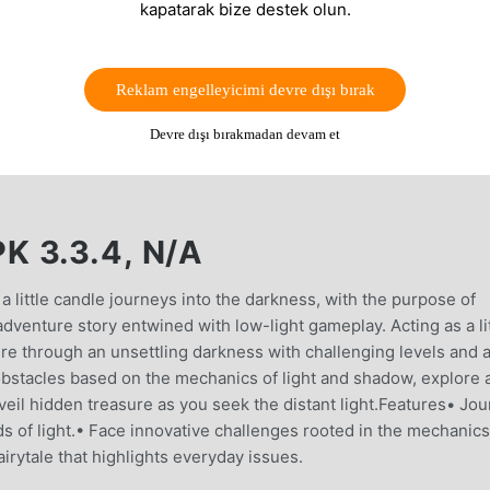
kapatarak bize destek olun.
Reklam engelleyicimi devre dışı bırak
Devre dışı bırakmadan devam et
 3.3.4, N/A
a little candle journeys into the darkness, with the purpose of
adventure story entwined with low-light gameplay. Acting as a li
re through an unsettling darkness with challenging levels and 
obstacles based on the mechanics of light and shadow, explore 
il hidden treasure as you seek the distant light.Features• Jo
s of light.• Face innovative challenges rooted in the mechanics
irytale that highlights everyday issues.