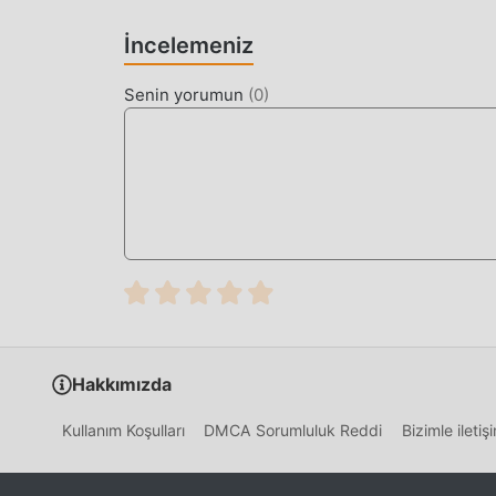
Moddroid uygulamasını yüklemek için indirme d
İncelemeniz
ücretsiz mod sürümünü Candleman 3.3.4 doğrudan
mod oyunu vardır. oyna, ne duruyorsun, hemen 
Senin yorumun
(
0
)
Hakkımızda
Kullanım Koşulları
DMCA Sorumluluk Reddi
Bizimle ileti