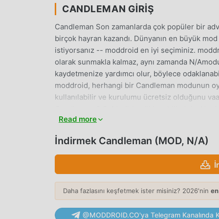
CANDLEMAN GIRIŞ
Candleman Son zamanlarda çok popüler bir adv
birçok hayran kazandı. Dünyanın en büyük mod 
istiyorsanız -- moddroid en iyi seçiminiz. mod
olarak sunmakla kalmaz, aynı zamanda N/Amodun
kaydetmenize yardımcı olur, böylece odaklanabil
moddroid, herhangi bir Candleman modunun oyu
kullanılabilir ve kurulumu ücretsiz olduğunu vaa
Candleman 3.3.4 indirip yükleyebilirsiniz. Ne d
Read more
EŞSIZ OYUN
İndirmek Candleman (MOD, N/A)
Candleman Popüler bir adventure oyunu olarak,
yardımcı oldu. Geleneksel adventure oyunlarınd
İ
geçirmeniz yeterlidir, böylece tüm oyuna kolayc
eğlencenin tadını çıkarabilirsiniz. game_name
Daha fazlasını keşfetmek ister misiniz? 2026'nin
en
olarak bir platform inşa etti ve dünyadaki tüm 
veriyor, ne bekliyorsunuz, moddroid'e katılın ve
@MODDROID.CO'ya Telegram Kanalında Ka