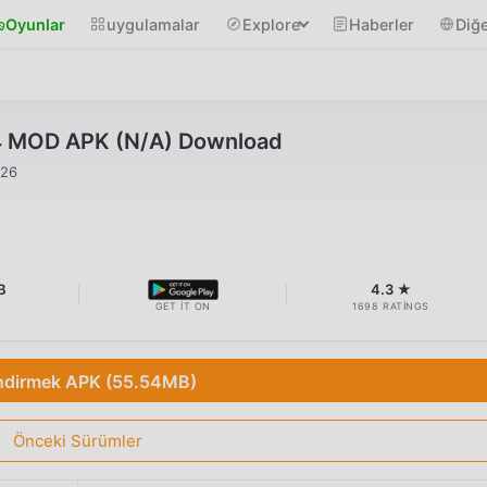
Oyunlar
uygulamalar
Explore
Haberler
Diğe
4 MOD APK (N/A) Download
026
B
4.3 ★
GET IT ON
1698 RATINGS
ndirmek APK (55.54MB)
Önceki Sürümler