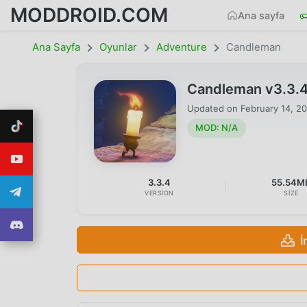
MODDROID.COM
Ana sayfa
Ana Sayfa
Oyunlar
Adventure
Candleman
Candleman v3.3.
Updated on
February 14, 2
MOD: N/A
3.3.4
55.54M
VERSION
SIZE
İ