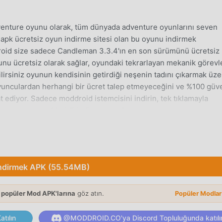
enture oyunu olarak, tüm dünyada adventure oyunlarını seven
apk ücretsiz oyun indirme sitesi olan bu oyunu indirmek
droid size sadece Candleman 3.3.4'ın en son sürümünü ücretsiz
u ücretsiz olarak sağlar, oyundaki tekrarlayan mekanik görevl
irsiniz oyunun kendisinin getirdiği neşenin tadını çıkarmak üze
nculardan herhangi bir ücret talep etmeyeceğini ve %100 güve
t ediyor. Sadece moddroid istemcisini indirin, tek tıklamayla
uruyorsun, moddroid'i indir ve oyna!
 benzersiz oynanışı, dünya çapında çok sayıda hayran kazanma
an farklı olarak, Candleman içinde, yalnızca acemi eğitimini gö
ndirmek APK (55.54MB)
a başlayabilir ve klasik adventure oyunlarının 【% getirdiği
%】 3.3.4. Aynı zamanda moddroid, adventure oyun severler için 
 popüler Mod APK'larına
göz atın.
Popüler Modla
adventure oyun severlerle iletişim kurmanıza ve paylaşmanıza izi
 keyfini çıkarın. adventure tüm küresel ortaklarla oyun mutlu ed
tılın
@MODDROID.CO'ya Discord Topluluğunda katılı