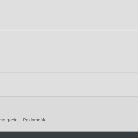
üğmesine tıklamanız yeterlidir, moddroid kurulum paketindeki
 indirebilirsiniz ve sizi bekleyen daha fazla ücretsiz popüler
indir!
şime geçin
Reklamcılık