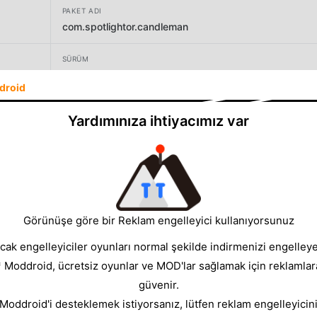
PAKET ADI
com.spotlightor.candleman
SÜRÜM
3.3.4
droid
GELIŞTIRICI
Yardımınıza ihtiyacımız var
Beijing Jiao Dian Chuang Yi digital technology
BOYUT
55.54MB
Görünüşe göre bir Reklam engelleyici kullanıyorsunuz
cak engelleyiciler oyunları normal şekilde indirmenizi engelleyeb
* Moddroid, ücretsiz oyunlar ve MOD'lar sağlamak için reklamlar
güvenir.
 Moddroid'i desteklemek istiyorsanız, lütfen reklam engelleyicini