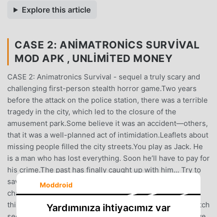
Explore this article
CASE 2: ANIMATRONICS SURVIVAL
MOD APK , UNLIMITED MONEY
CASE 2: Animatronics Survival - sequel a truly scary and
challenging first-person stealth horror game.Two years
before the attack on the police station, there was a terrible
tragedy in the city, which led to the closure of the
amusement park.Some believe it was an accident—others,
that it was a well-planned act of intimidation.Leaflets about
missing people filled the city streets.You play as Jack. He
is a man who has lost everything. Soon he’ll have to pay for
his crime.The past has finally caught up with him... Try to
save him.Features:A well-considered story with its own
Moddroid
characteristics;Unexpected situations that will make you
think;A lot of different game locations;Use the tablet: watch
Yardımınıza ihtiyacımız var
security cameras, manage and monitor the situation;Solve