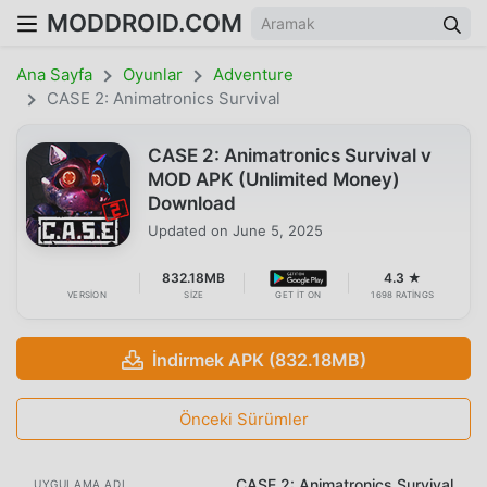
MODDROID.COM
Ana Sayfa
Oyunlar
Adventure
CASE 2: Animatronics Survival
CASE 2: Animatronics Survival v
MOD APK (Unlimited Money)
Download
Updated on
June 5, 2025
832.18MB
4.3 ★
VERSION
SIZE
GET IT ON
1698 RATINGS
İndirmek APK (832.18MB)
Önceki Sürümler
CASE 2: Animatronics Survival
UYGULAMA ADI