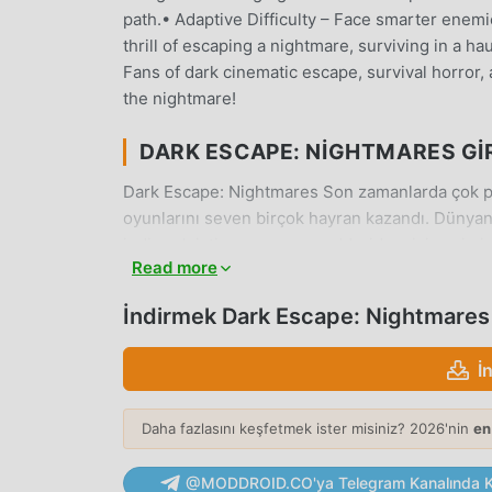
path.• Adaptive Difficulty – Face smarter ene
thrill of escaping a nightmare, surviving in a 
Fans of dark cinematic escape, survival horror,
the nightmare!
DARK ESCAPE: NIGHTMARES GI
Dark Escape: Nightmares Son zamanlarda çok p
oyunlarını seven birçok hayran kazandı. Dünyan
indirmek istiyorsanız -- moddroid en iyi seçim
Read more
sürümünü ücretsiz olarak sunmakla kalmaz, ayn
mekanik görevleri kaydetmenize yardımcı olur, 
İndirmek Dark Escape: Nightmare
tadını çıkarmak üzerine. moddroid, herhangi b
ücret talep etmeyeceğini ve %100 güvenli, kulla
İ
moddroid istemcisini indirin, tek tıklamayla Dar
moddroid'i indir ve oyna!
Daha fazlasını keşfetmek ister misiniz? 2026'nin
en
EŞSIZ OYUN
@MODDROID.CO'ya Telegram Kanalında Ka