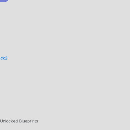
yran
ure
ture
ıza
ock2
eli
ğun
Unlocked Blueprints