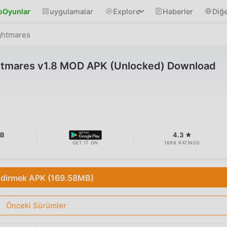
Oyunlar
uygulamalar
Explore
Haberler
Diğe
ghtmares
htmares v1.8 MOD APK (Unlocked) Download
MB
4.3 ★
GET IT ON
1698 RATINGS
ndirmek APK (169.58MB)
Önceki Sürümler