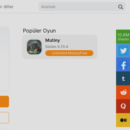
r diller
Popüler Oyun
10.6M
Shares
Mutiny
Sürüm: 0.70.4
Unlimited Money/Free
Craft