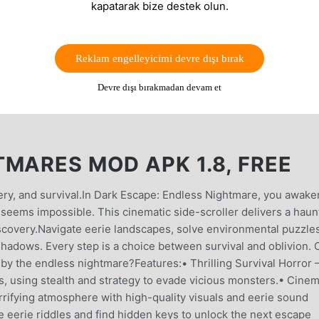
kapatarak bize destek olun.
Reklam engelleyicimi devre dışı bırak
Devre dışı bırakmadan devam et
MARES MOD APK 1.8, FREE
tery, and survival.In Dark Escape: Endless Nightmare, you awake
 seems impossible. This cinematic side-scroller delivers a haun
scovery.Navigate eerie landscapes, solve environmental puzzles
shadows. Every step is a choice between survival and oblivion. 
by the endless nightmare?Features:• Thrilling Survival Horror 
, using stealth and strategy to evade vicious monsters.• Cinem
rrifying atmosphere with high-quality visuals and eerie sound
 eerie riddles and find hidden keys to unlock the next escape