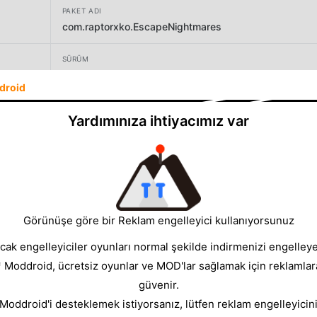
PAKET ADI
com.raptorxko.EscapeNightmares
SÜRÜM
1.8
droid
GELIŞTIRICI
Yardımınıza ihtiyacımız var
GameSquare Action Games 2021
BOYUT
169.58MB
Görünüşe göre bir Reklam engelleyici kullanıyorsunuz
cak engelleyiciler oyunları normal şekilde indirmenizi engelleyeb
* Moddroid, ücretsiz oyunlar ve MOD'lar sağlamak için reklamlar
güvenir.
 Moddroid'i desteklemek istiyorsanız, lütfen reklam engelleyicini