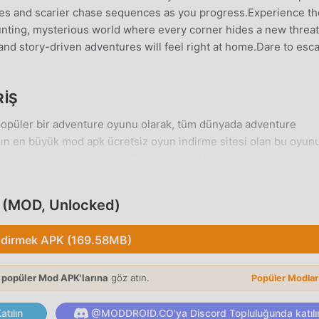
mies and scarier chase sequences as you progress.Experience th
haunting, mysterious world where every corner hides a new threat
 and story-driven adventures will feel right at home.Dare to esc
RIŞ
opüler bir adventure oyunu olarak, tüm dünyada adventure
ın en büyük mod apk ücretsiz oyun indirme sitesi olan bu oyun
iniz. moddroid size sadece Dark Escape: Nightmares 1.8'ın en so
ı zamanda Freemodunu ücretsiz olarak sağlar, oyundaki tekrarl
böylece odaklanabilirsiniz oyunun kendisinin getirdiği neşenin
s (MOD, Unlocked)
ir Dark Escape: Nightmares modunun oyunculardan herhangi bir
nılabilir ve kurulumu ücretsiz olduğunu vaat ediyor. Sadece
ndirmek APK (169.58MB)
k Escape: Nightmares 1.8 indirip yükleyebilirsiniz. Ne duruyorsu
 popüler Mod APK'larına
göz atın.
Popüler Modla
tılın
@MODDROID.CO'ya Discord Topluluğunda katılı