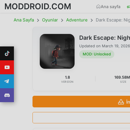
MODDROID.COM
Ana sayfa
Ana Sayfa
Oyunlar
Adventure
Dark Escape: Ni
Dark Escape: Nig
Updated on
March 19, 2026
MOD: Unlocked
1.8
169.58
VERSION
SIZE
İ