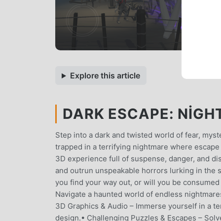
Explore this article
DARK ESCAPE: NIGHT
Step into a dark and twisted world of fear, mys
trapped in a terrifying nightmare where escape
3D experience full of suspense, danger, and di
and outrun unspeakable horrors lurking in the 
you find your way out, or will you be consumed 
Navigate a haunted world of endless nightmares
3D Graphics & Audio – Immerse yourself in a te
design.• Challenging Puzzles & Escapes – Solve