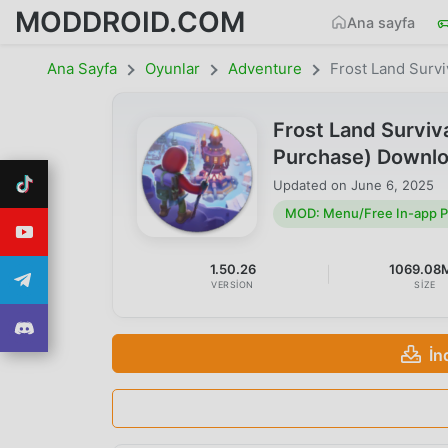
MODDROID.COM
Ana sayfa
Ana Sayfa
Oyunlar
Adventure
Frost Land Survi
Frost Land Survi
Purchase) Downl
Updated on
June 6, 2025
MOD: Menu/Free In-app 
1.50.26
1069.08
VERSION
SIZE
İn