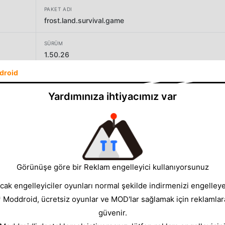
PAKET ADI
frost.land.survival.game
SÜRÜM
1.50.26
droid
GELIŞTIRICI
CASUAL AZUR GAMES
Yardımınıza ihtiyacımız var
BOYUT
1069.08MB
Görünüşe göre bir Reklam engelleyici kullanıyorsunuz
cak engelleyiciler oyunları normal şekilde indirmenizi engelleyeb
* Moddroid, ücretsiz oyunlar ve MOD'lar sağlamak için reklamlar
güvenir.