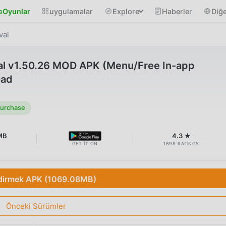
Oyunlar
uygulamalar
Explore
Haberler
Diğe
val
val v1.50.26 MOD APK (Menu/Free In-app
oad
Purchase
MB
4.3 ★
GET IT ON
1698 RATINGS
dirmek APK (1069.08MB)
Önceki Sürümler