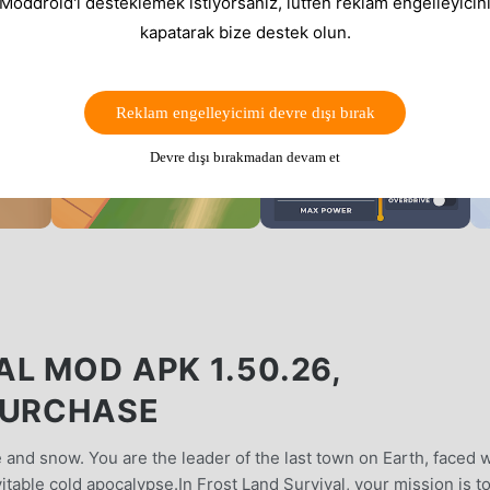
 Moddroid'i desteklemek istiyorsanız, lütfen reklam engelleyicini
kapatarak bize destek olun.
Reklam engelleyicimi devre dışı bırak
Devre dışı bırakmadan devam et
L MOD APK 1.50.26,
PURCHASE
 and snow. You are the leader of the last town on Earth, faced w
itable cold apocalypse.In Frost Land Survival, your mission is t