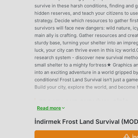
survive in these harsh conditions, finding and
hidden reserves, and teach your citizens to us
strategy. Decide which resources to gather firs
survivors will face new dangers: wild nature, i
main ally is crafting. Gather resources and cre
sturdy base, turning your shelter into an impregn
luck, your city can thrive even in this icy w
research system - discover new survival metho
small shelter to a mighty fortress★ Graphics a
into an exciting adventure in a world gripped b
conditions! Frost Land Survival isn't just a game 
Build your city, explore the world, and become 
FROST LAND SURVIVAL GIRIŞ
Read more
Frost Land Survival Son zamanlarda çok popüle
seven birçok hayran kazandı. Dünyanın en büyü
İndirmek Frost Land Survival (MO
istiyorsanız -- moddroid en iyi seçiminiz. modd
ücretsiz olarak sunmakla kalmaz, aynı zamanda
İn