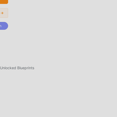
nin
r →
.
n
ca
Unlocked Blueprints
şim