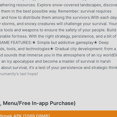
 gathering resources. Explore snow-covered landscapes, discov
e them in the best possible way. Remember: survival requires
t and how to distribute them among the survivors.With each day
cy storms, and snowy creatures will challenge your survival. You
ate tools and weapons to ensure the safety of your people. Build
able fortress. With the right strategy, persistence, and a bit of
orld.GAME FEATURES:★ Simple but addictive gameplay★ Deep
ds, tools, and technologies★ Gradual city development: from a
nd sounds that immerse you in the atmosphere of an icy worldD
y an icy apocalypse and become a master of survival in harsh
about survival, it's a test of your persistence and strategic thin
humanity's last hope!
r bir adventure oyunu olarak, tüm dünyada adventure oyunlarını
k mod apk ücretsiz oyun indirme sitesi olan bu oyunu indirmek
D, Menu/Free In-app Purchase)
roid size sadece Frost Land Survival 1.50.26'ın en son sürümün
 Menu/Free In-app Purchasemodunu ücretsiz olarak sağlar,
dirmek APK (1069.08MB)