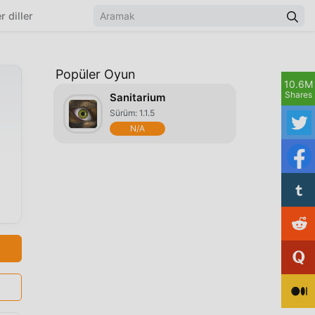
r diller
Popüler Oyun
10.6M
Shares
Sanitarium
Sürüm: 1.1.5
N/A