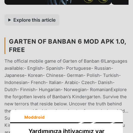
Explore this article
GARTEN OF BANBAN 6 MOD APK 1.0,
FREE
The official mobile game of Garten of Banban 6!Languages
available:- English- Spanish- Portuguese- Russian-
Japanese- Korean- Chinese- German- Polish- Turkish-
Indonesian- French- Italian- Arabic- Czech- Danish-
Dutch- Finnish- Hungarian- Norwegian- RomanianExplore
the forgotten levels of Banban’s Kindergarten. Survive the
new terrors that reside below. Uncover the truth behind
the place, and find the whereabouts of your missing child…
Moddroid
Survive the never-entered levels of Banban’s
Kindergarten:After the events of Garten of Banban 4, you
Yardımınıza ihtiyacımız var
are forced to run away and delve even deeper into the