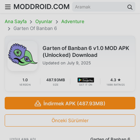
MODDROID.COM
Ana Sayfa
Oyunlar
Adventure
Garten Of Banban 6
Garten of Banban 6 v1.0 MOD APK
(Unlocked) Download
Updated on
July 9, 2025
1.0
487.93MB
4.3 ★
VERSION
SIZE
GET IT ON
1698 RATINGS
İndirmek APK (487.93MB)
Önceki Sürümler
Garten of Banban 6
UYGULAMA ADI