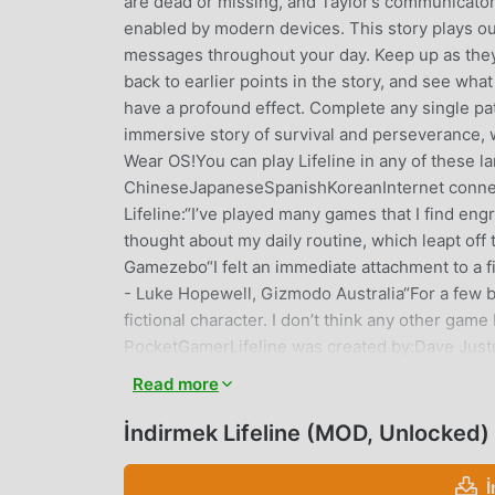
are dead or missing, and Taylor’s communicator
enabled by modern devices. This story plays out 
messages throughout your day. Keep up as they 
back to earlier points in the story, and see wh
have a profound effect. Complete any single path
immersive story of survival and perseverance, 
Wear OS!You can play Lifeline in any of these
ChineseJapaneseSpanishKoreanInternet connect
Lifeline:“I’ve played many games that I find eng
thought about my daily routine, which leapt off
Gamezebo“I felt an immediate attachment to a f
- Luke Hopewell, Gizmodo Australia“For a few bri
fictional character. I don’t think any other gam
PocketGamerLifeline was created by:Dave Just
BullJason NowakBen “Books” Schwartz
Read more
LIFELINE GIRIŞ
İndirmek Lifeline (MOD, Unlocked)
Lifeline Son zamanlarda çok popüler bir advent
hayran kazandı. Dünyanın en büyük mod apk ücre