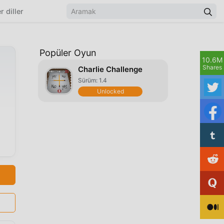
r diller
Popüler Oyun
10.6M
Shares
Charlie Challenge
Sürüm: 1.4
Unlocked