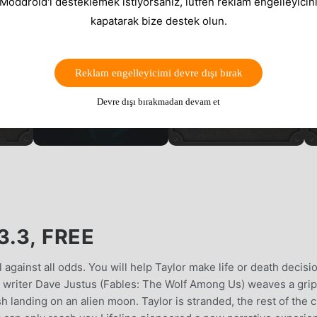
 Moddroid'i desteklemek istiyorsanız, lütfen reklam engelleyicini
kapatarak bize destek olun.
Reklam engelleyicimi devre dışı bırak
Devre dışı bırakmadan devam et
3.3, FREE
l against all odds. You will help Taylor make life or death decisi
 writer Dave Justus (Fables: The Wolf Among Us) weaves a gri
sh landing on an alien moon. Taylor is stranded, the rest of the 