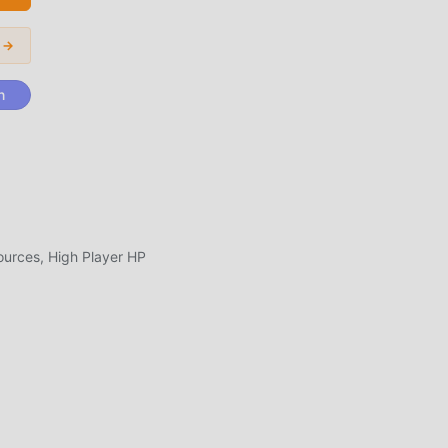
e
r →
,
ir ve
n
ip
ources, High Player HP
özel
n
iyor
aları