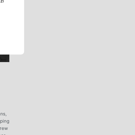
zi
ons,
pping
crew