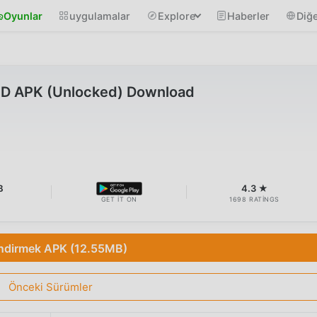
Oyunlar
uygulamalar
Explore
Haberler
Diğe
MOD APK (Unlocked) Download
B
4.3 ★
GET IT ON
1698 RATINGS
İndirmek APK (12.55MB)
Önceki Sürümler