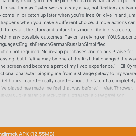
 can only reach you.Lifeline pioneered a new narrative experie
in real time as Taylor works to stay alive, notifications deliver
come in, or catch up later when you’re free.Or, dive in and jum
at happens when you make a different choice. Simple actions can
 to restart the story and unlock this mode.Lifeline is a deep,
with many possible outcomes. Taylor is relying on YOU.Support
 languages:EnglishFrenchGermanRussianSimplified
ion not required. No in-app purchases and no ads.Praise for
rossing, but Lifeline may be one of the first that changed the way
 the screen and became a part of my lived experience.” - Eli Cym
ictional character pinging me from a strange galaxy to my weara
ef hours I cared – really cared – about the fate of a completely
e I’ve played has made me feel that way before.” - Matt Thrower,
usMars JokelaDan SelleckColin LiottaJackie SteegeWilson
ure oyunu olarak, tüm dünyada adventure oyunlarını seven birç
İndirmek APK (12.55MB)
tsiz oyun indirme sitesi olan bu oyunu indirmek istiyorsanız -