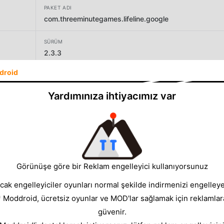
PAKET ADI
com.threeminutegames.lifeline.google
SÜRÜM
2.3.3
droid
GELIŞTIRICI
3 Minute Games, Inc.
Yardımınıza ihtiyacımız var
BOYUT
12.55MB
Görünüşe göre bir Reklam engelleyici kullanıyorsunuz
cak engelleyiciler oyunları normal şekilde indirmenizi engelleyeb
* Moddroid, ücretsiz oyunlar ve MOD'lar sağlamak için reklamlar
güvenir.