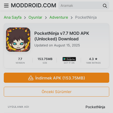
MODDROID.COM
Ana Sayfa
Oyunlar
Adventure
PocketNinja
PocketNinja v7.7 MOD APK
(Unlocked) Download
Updated on
August 15, 2025
7.7
153.75MB
4.3 ★
VERSION
SIZE
GET IT ON
1698 RATINGS
İndirmek APK (153.75MB)
Önceki Sürümler
PocketNinja
UYGULAMA ADI