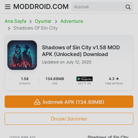
MODDROID.COM
Ana Sayfa
Oyunlar
Adventure
Shadows Of Sin City
Shadows of Sin City v1.58 MOD
APK (Unlocked) Download
Updated on
July 12, 2025
1.58
134.69MB
4.3 ★
VERSION
SIZE
GET IT ON
1698 RATINGS
İndirmek APK (134.69MB)
Önceki Sürümler
Shadows of Sin City
UYGULAMA ADI